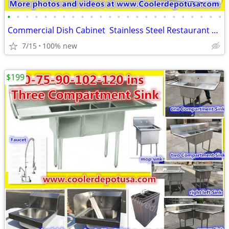
•
•
•
•
•
•
•
•
•
•
•
•
•
•
•
•
•
•
•
•
•
•
•
•
Commercial Dish Cabinet Stainless Steel Restaurant Work Prep Table
7/15
100% new
$199