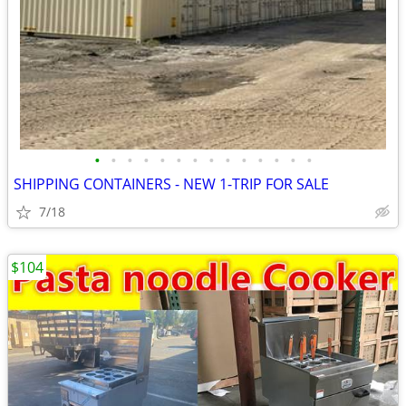
•
•
•
•
•
•
•
•
•
•
•
•
•
•
SHIPPING CONTAINERS - NEW 1-TRIP FOR SALE
7/18
$104