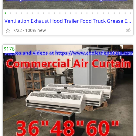
•
•
•
•
•
•
•
•
•
•
•
•
•
•
•
•
•
•
•
•
•
•
•
•
Ventilation Exhaust Hood Trailer Food Truck Grease Exhaust Vent fan
7/22
100% new
$176