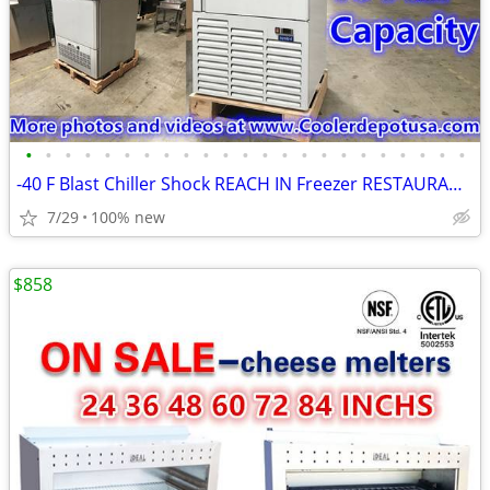
•
•
•
•
•
•
•
•
•
•
•
•
•
•
•
•
•
•
•
•
•
•
•
-40 F Blast Chiller Shock REACH IN Freezer RESTAURANT EQUIPMENT
7/29
100% new
$858