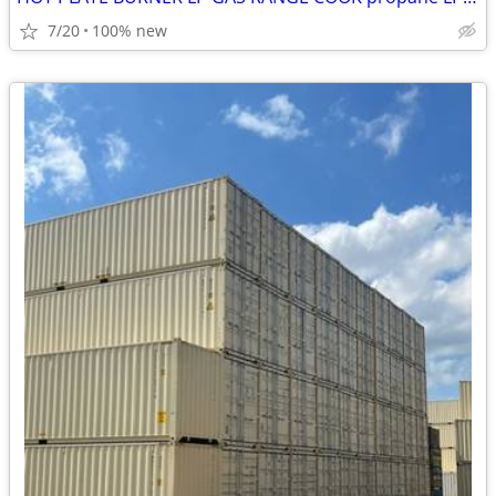
7/20
100% new