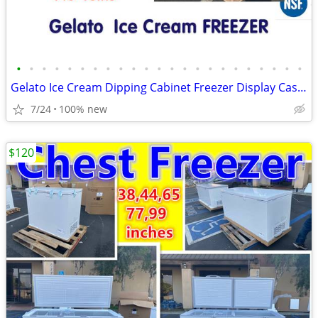
•
•
•
•
•
•
•
•
•
•
•
•
•
•
•
•
•
•
•
•
•
•
•
Gelato Ice Cream Dipping Cabinet Freezer Display Case Display chest fr
7/24
100% new
$120