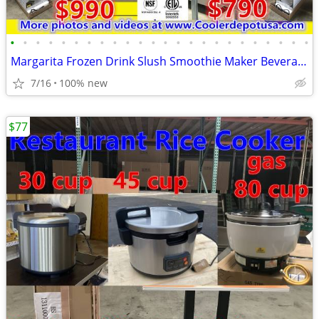
•
•
•
•
•
•
•
•
•
•
•
•
•
•
•
•
•
•
•
•
•
•
•
•
Margarita Frozen Drink Slush Smoothie Maker Beverage Dispenser Juices
7/16
100% new
$77