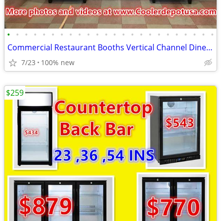
•
•
•
•
•
•
•
•
•
•
•
•
•
•
•
•
•
•
•
•
•
•
•
•
Commercial Restaurant Booths Vertical Channel Dine tables Cafe Donuts
7/23
100% new
$259