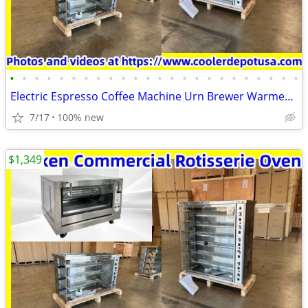
•
•
•
•
•
•
•
•
•
•
•
•
•
•
•
•
•
•
•
•
•
•
•
•
Electric Espresso Coffee Machine Urn Brewer Warmer Conveyor Coffee
7/17
100% new
$1,349