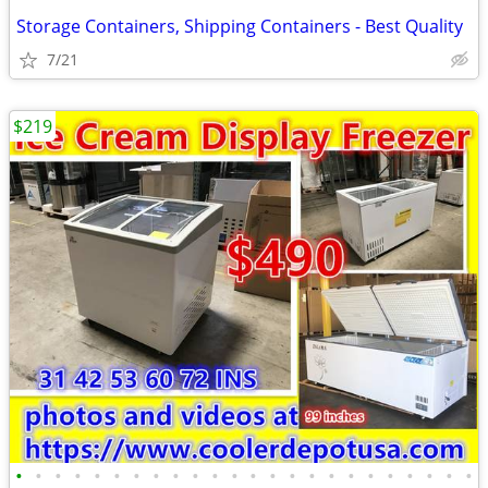
Storage Containers, Shipping Containers - Best Quality
7/21
$219
•
•
•
•
•
•
•
•
•
•
•
•
•
•
•
•
•
•
•
•
•
•
•
•