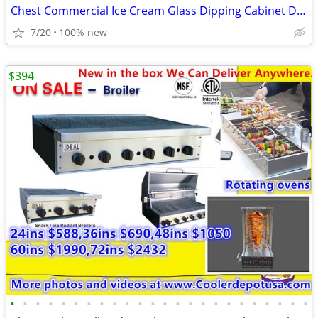
Chest Commercial Ice Cream Glass Dipping Cabinet Display Freezer with
7/20
100% new
$394
•
•
•
•
•
•
•
•
•
•
•
•
•
•
•
•
•
•
•
•
•
•
•
•