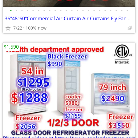
•
•
•
•
•
•
•
•
•
•
•
•
•
•
•
•
•
•
•
•
•
•
36"48"60"Commercial Air Curtain Air Curtains Fly Fan Door Window REST
7/22
100% new
$1,590