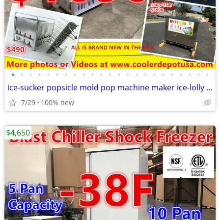
•
•
•
•
•
•
•
•
•
•
•
•
•
•
•
•
•
•
•
•
•
•
•
ice-sucker popsicle mold pop machine maker ice-lolly freezer case nsf
7/29
100% new
$4,650