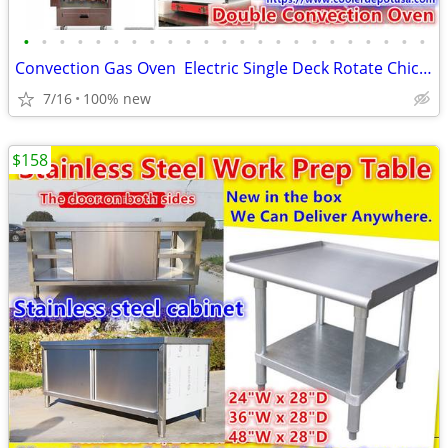
•
•
•
•
•
•
•
•
•
•
•
•
•
•
•
•
•
•
•
•
•
•
•
Convection Gas Oven Electric Single Deck Rotate Chicken Rotisserie
7/16
100% new
$158