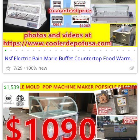
•
•
•
•
•
•
•
•
•
•
•
•
•
•
•
•
•
•
•
•
•
•
•
•
Nsf Electric Bain-Marie Buffet Countertop Food Warmer Steam Table ETL
7/29
100% new
$1,539