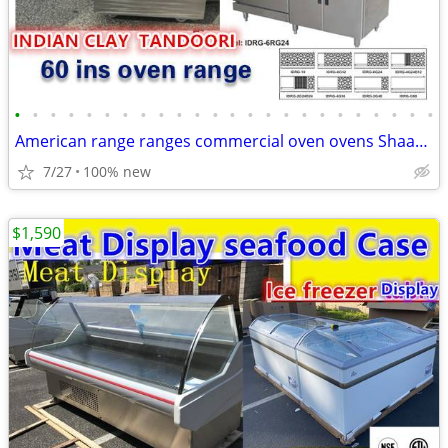
•
•
•
•
•
•
•
•
•
•
•
•
•
•
•
•
•
•
•
•
•
•
•
•
American range ranges commercial oven ovens Shaan Tandoor Clay Oven
7/27
100% new
$1,590