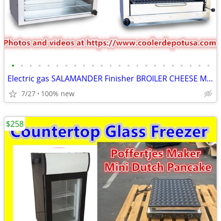
•
•
•
•
•
•
•
•
•
•
•
•
•
•
•
•
•
•
•
•
•
•
•
Electric gas SALAMANDER Finisher BROILER CHEESE MELTER NSF BROILE ETL
7/27
100% new
$258