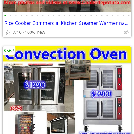
•
•
•
•
•
•
•
•
•
•
•
•
•
•
•
•
•
•
•
•
•
•
•
•
Rice Cooker Commercial Kitchen Steamer Warmer natural gas or propane
7/16
100% new
$567