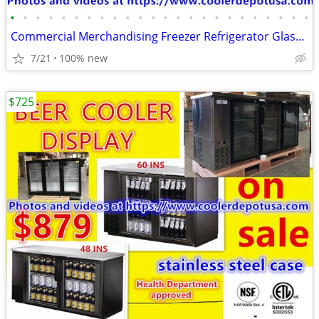
•
•
•
•
•
•
•
•
•
•
•
•
•
•
•
•
•
•
•
•
•
•
•
•
Commercial Merchandising Freezer Refrigerator Glass Door Beer Cooler
7/21
100% new
$725