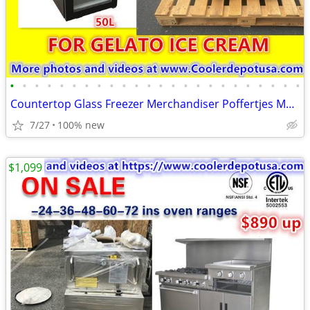
•
•
•
•
•
•
•
•
•
•
•
•
•
•
•
•
•
•
•
•
•
•
•
•
Countertop Glass Freezer Merchandiser Poffertjes Maker Commercial Elec
7/27
100% new
$1,099