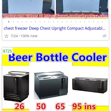
•
•
•
•
•
•
•
•
•
•
•
•
•
•
•
•
•
•
•
•
•
•
chest freezer Deep Chest Upright Compact Adjustable Thermostat Removab
7/24
100% new
$725