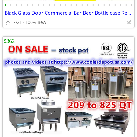
•
•
•
•
•
•
•
•
•
•
•
•
•
•
•
•
•
•
•
•
•
•
•
•
Black Glass Door Commercial Bar Beer Bottle case Refrigerator Cooler
7/21
100% new
$362