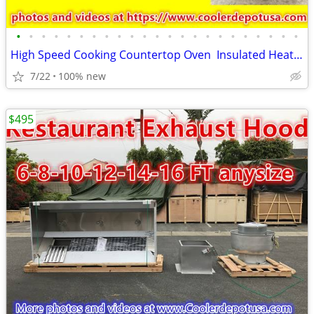
•
•
•
•
•
•
•
•
•
•
•
•
•
•
•
•
•
•
•
•
•
•
•
High Speed Cooking Countertop Oven Insulated Heated Holding Proofing
7/22
100% new
$495