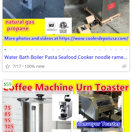
•
•
•
•
•
•
•
•
•
•
•
•
•
•
•
•
•
•
•
•
•
•
•
•
Water Bath Boiler Pasta Seafood Cooker noodle ramen Electric propane
7/17
100% new
$59