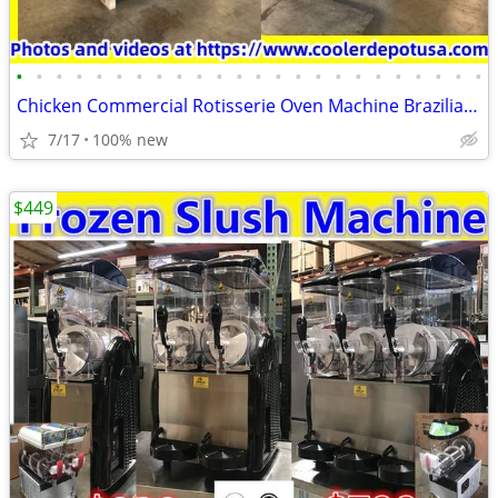
•
•
•
•
•
•
•
•
•
•
•
•
•
•
•
•
•
•
•
•
•
•
•
•
Chicken Commercial Rotisserie Oven Machine Brazilian Flame rotisserie
7/17
100% new
$449