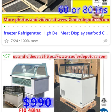
•
•
•
•
•
•
•
•
•
•
•
•
•
•
•
•
•
•
•
•
•
•
•
•
freezer Refrigerated High Deli Meat Display seafood Case fish cabinet
7/24
100% new
$571