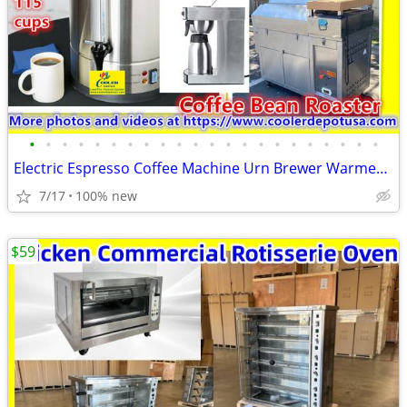
•
•
•
•
•
•
•
•
•
•
•
•
•
•
•
•
•
•
•
•
•
•
Electric Espresso Coffee Machine Urn Brewer Warmer Conveyor Coffee
7/17
100% new
$59