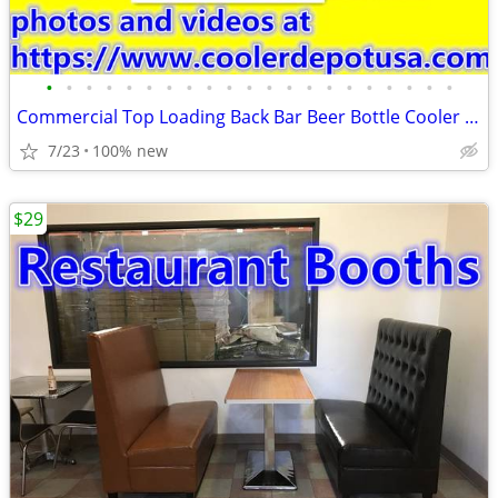
•
•
•
•
•
•
•
•
•
•
•
•
•
•
•
•
•
•
•
•
•
Commercial Top Loading Back Bar Beer Bottle Cooler Deep Well Horizont
7/23
100% new
$29