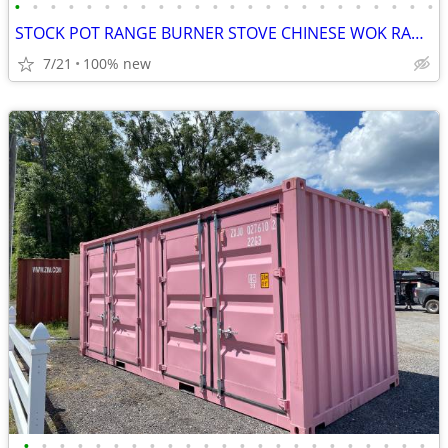
•
•
•
•
•
•
•
•
•
•
•
•
•
•
•
•
•
•
•
•
•
•
•
•
STOCK POT RANGE BURNER STOVE CHINESE WOK RANGE propane LP natural gas
7/21
100% new
•
•
•
•
•
•
•
•
•
•
•
•
•
•
•
•
•
•
•
•
•
•
•