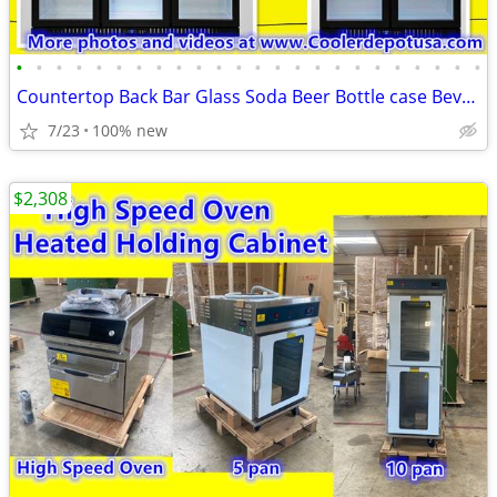
•
•
•
•
•
•
•
•
•
•
•
•
•
•
•
•
•
•
•
•
•
•
•
•
Countertop Back Bar Glass Soda Beer Bottle case Beverage Cooler Fridge
7/23
100% new
$2,308