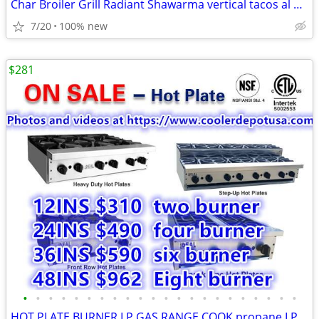
Char Broiler Grill Radiant Shawarma vertical tacos al pastor Xinjiang
7/20
100% new
$281
•
•
•
•
•
•
•
•
•
•
•
•
•
•
•
•
•
•
•
•
•
•
HOT PLATE BURNER LP GAS RANGE COOK propane LP natural gas RESTAURANT