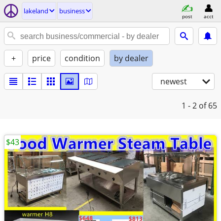
lakeland
business
post
acct
+
price
condition
by dealer
newest
1 - 2
of 65
$43