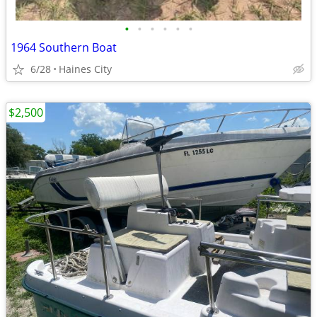
•
•
•
•
•
•
1964 Southern Boat
6/28
Haines City
$2,500