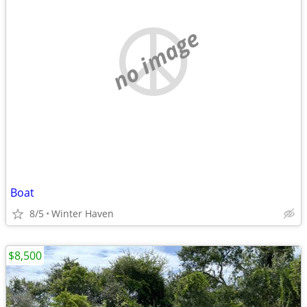
no image
Boat
8/5
Winter Haven
$8,500