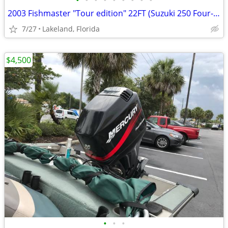
•
•
•
•
•
•
•
•
•
2003 Fishmaster "Tour edition" 22FT (Suzuki 250 Four-Stroke)
7/27
Lakeland, Florida
$4,500
•
•
•