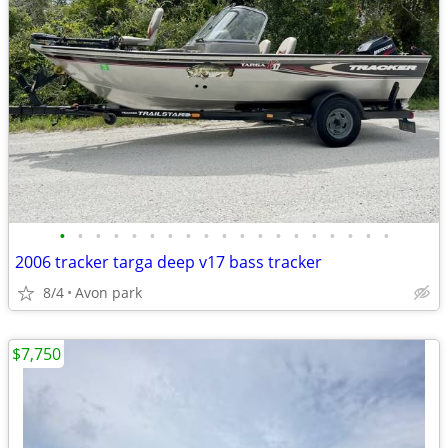
•
•
•
•
•
•
•
•
•
•
•
•
•
•
•
•
•
•
•
2006 tracker targa deep v17 bass tracker
8/4
Avon park
$7,750