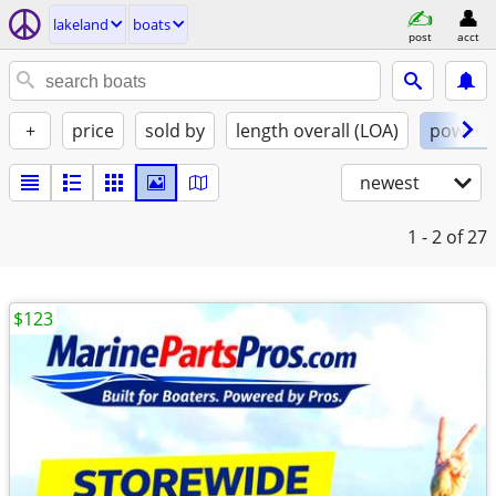
lakeland
boats
post
acct
+
price
sold by
length overall (LOA)
power
newest
1 - 2
of 27
$123