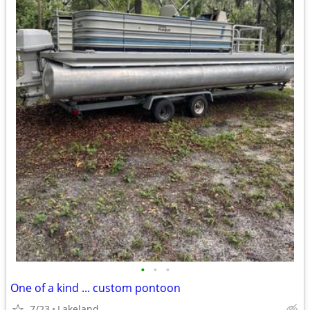
•
•
•
One of a kind ... custom pontoon
7/23
Lakeland