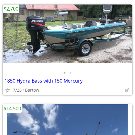
$2,700
•
•
1850 Hydra Bass with 150 Mercury
7/28
Bartow
$14,500