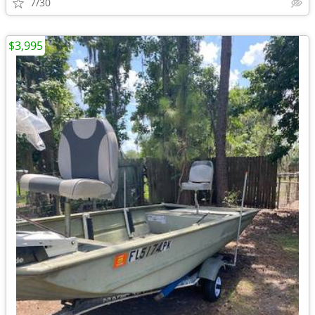
7/30
$3,995