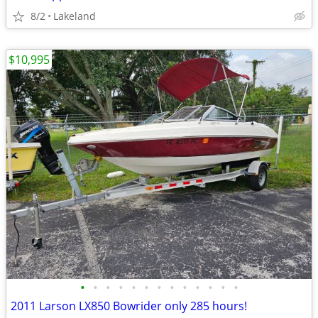
8/2
Lakeland
$10,995
•
•
•
•
•
•
•
•
•
•
•
•
•
2011 Larson LX850 Bowrider only 285 hours!