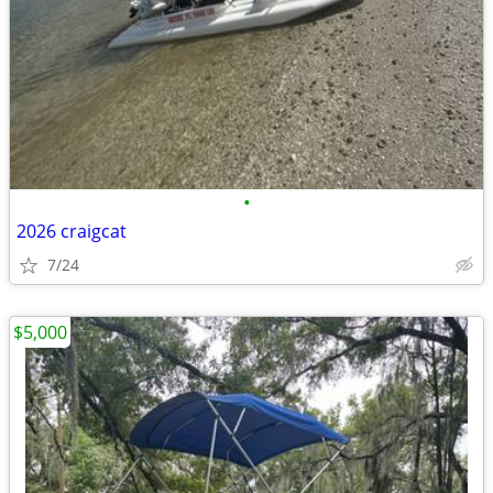
•
2026 craigcat
7/24
$5,000