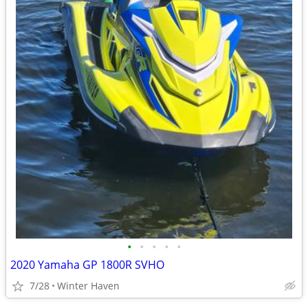
•
•
•
•
•
2020 Yamaha GP 1800R SVHO
7/28
Winter Haven