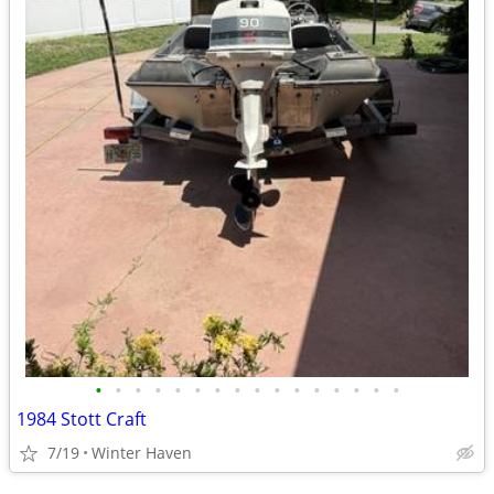
•
•
•
•
•
•
•
•
•
•
•
•
•
•
•
•
1984 Stott Craft
7/19
Winter Haven