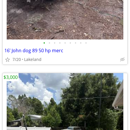
•
•
•
•
•
•
•
•
•
16’ John dog 89 50 hp merc
7/20
Lakeland
$3,000