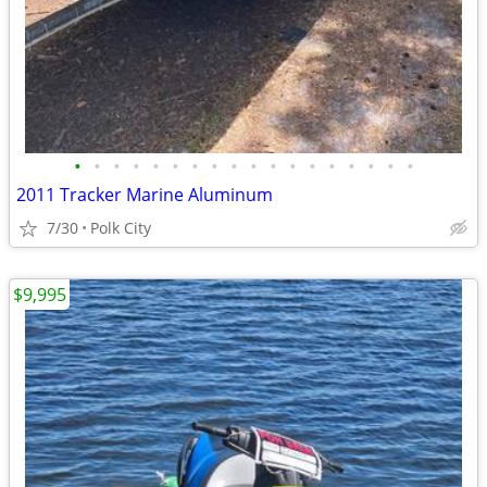
•
•
•
•
•
•
•
•
•
•
•
•
•
•
•
•
•
•
2011 Tracker Marine Aluminum
7/30
Polk City
$9,995