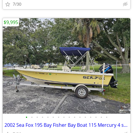
7/30
$9,995
•
•
•
•
•
•
•
•
•
•
•
•
•
•
•
•
2002 Sea Fox 195 Bay Fisher Bay Boat 115 Mercury 4 stroke