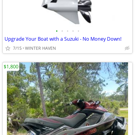
•
•
•
•
•
Upgrade Your Boat with a Suzuki - No Money Down!
7/15
WINTER HAVEN
$1,800