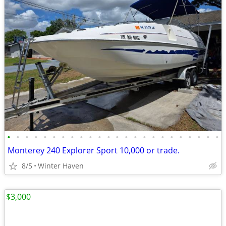
•
•
•
•
•
•
•
•
•
•
•
•
•
•
•
•
•
•
•
•
•
•
•
•
Monterey 240 Explorer Sport 10,000 or trade.
8/5
Winter Haven
$3,000