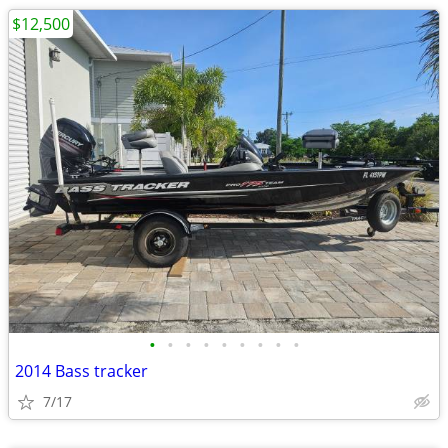
$12,500
•
•
•
•
•
•
•
•
•
2014 Bass tracker
7/17