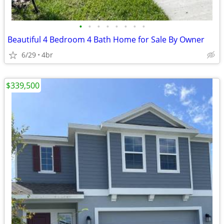
•
•
•
•
•
•
•
•
Beautiful 4 Bedroom 4 Bath Home for Sale By Owner
6/29
4br
$339,500