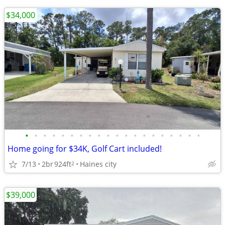
$34,000
•
•
•
•
•
•
•
•
•
•
•
•
•
•
•
•
•
•
•
•
Home going for $34K, Golf Cart included!
7/13
2br
924ft
Haines city
2
$39,000