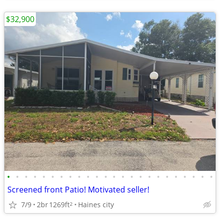
$32,900
•
•
•
•
•
•
•
•
•
•
•
•
•
•
•
•
•
•
•
•
•
•
•
•
Screened front Patio! Motivated seller!
7/9
2br
1269ft
Haines city
2