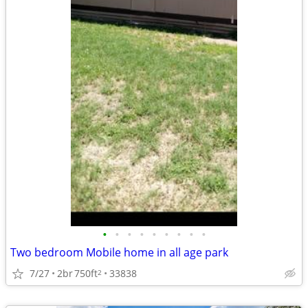
•
•
•
•
•
•
•
•
•
Two bedroom Mobile home in all age park
7/27
2br
750ft
33838
2