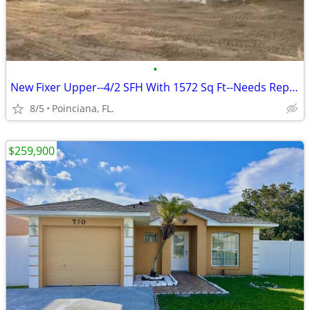
•
New Fixer Upper--4/2 SFH With 1572 Sq Ft--Needs Repairs
8/5
Poinciana, FL.
$259,900