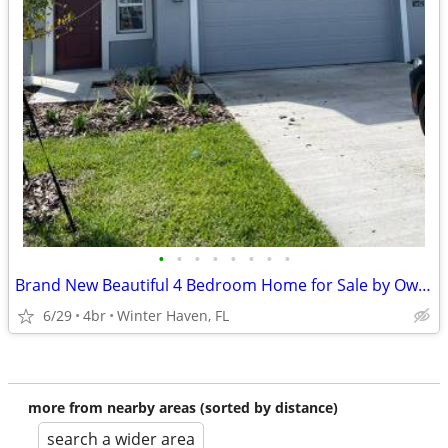
•
•
•
•
•
•
•
•
Brand New Beautiful 4 Bedroom Home for Sale by Owner
6/29
4br
Winter Haven, FL
more from nearby areas (sorted by distance)
search a wider area