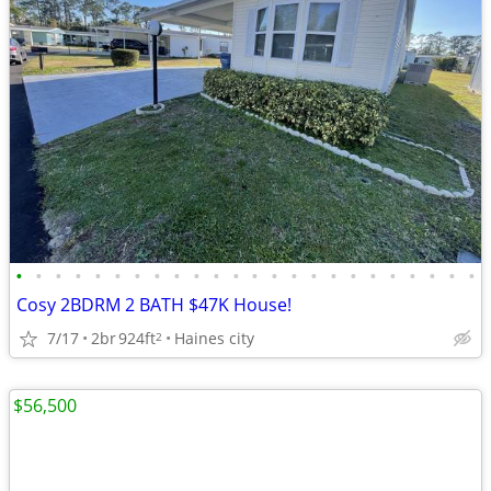
•
•
•
•
•
•
•
•
•
•
•
•
•
•
•
•
•
•
•
•
•
•
•
•
Cosy 2BDRM 2 BATH $47K House!
7/17
2br
924ft
Haines city
2
$56,500