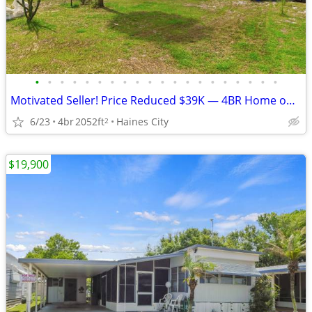
•
•
•
•
•
•
•
•
•
•
•
•
•
•
•
•
•
•
•
•
Motivated Seller! Price Reduced $39K — 4BR Home on Nearly 1 Acre
6/23
4br
2052ft
Haines City
2
$19,900