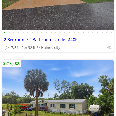
•
•
•
•
•
•
•
•
•
•
•
•
•
•
•
•
•
•
•
•
•
•
•
•
2 Bedroom / 2 Bathroom! Under $40K
7/31
2br
924ft
Haines city
2
$216,000