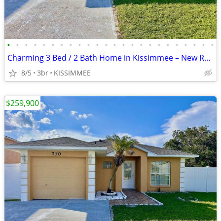
•
•
•
•
•
•
•
•
•
•
•
•
•
•
•
•
•
•
•
•
•
•
•
•
Charming 3 Bed / 2 Bath Home in Kissimmee – New Roof – Large Fenced Ba
8/5
3br
KISSIMMEE
$259,900