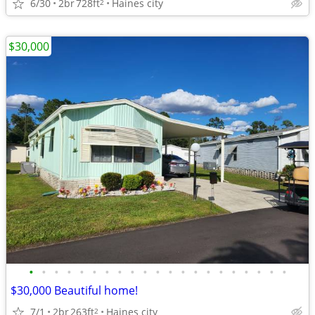
6/30
2br
728ft
Haines city
2
$30,000
•
•
•
•
•
•
•
•
•
•
•
•
•
•
•
•
•
•
•
•
•
$30,000 Beautiful home!
7/1
2br
263ft
Haines city
2