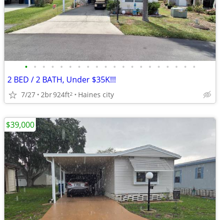
•
•
•
•
•
•
•
•
•
•
•
•
•
•
•
•
•
•
•
•
2 BED / 2 BATH, Under $35K!!!
7/27
2br
924ft
Haines city
2
$39,000