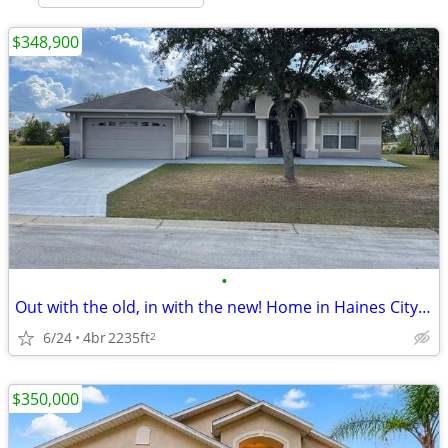
$348,900
•
Out with the old, in with the new! Home in Haines City. 4 Beds, 2 Baths
6/24
4br
2235ft
2
$350,000