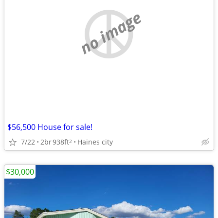
no image
$56,500 House for sale!
7/22
2br
938ft
Haines city
2
$30,000