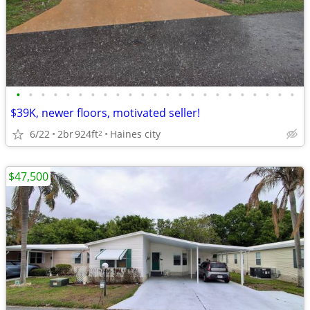
•
•
•
•
•
•
•
•
•
•
•
•
•
•
•
•
•
•
•
•
•
•
•
$39K, newer floors, motivated seller!
6/22
2br
924ft
Haines city
2
$47,500