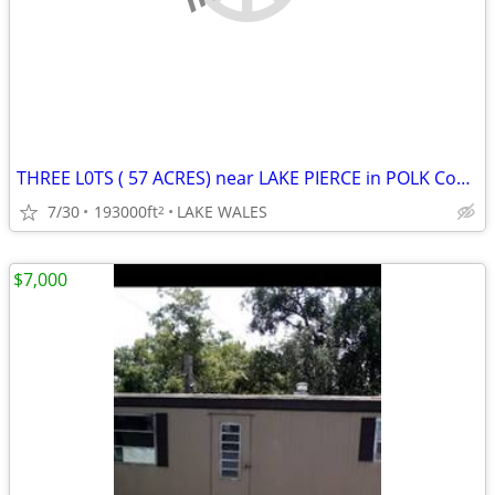
THREE L0TS ( 57 ACRES) near LAKE PIERCE in POLK County
7/30
193000ft
LAKE WALES
2
$7,000