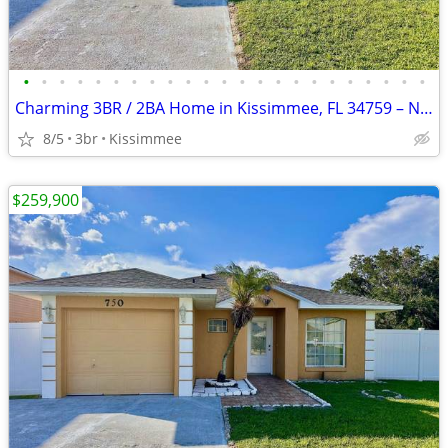
•
•
•
•
•
•
•
•
•
•
•
•
•
•
•
•
•
•
•
•
•
•
•
Charming 3BR / 2BA Home in Kissimmee, FL 34759 – New Roof – $259,900
8/5
3br
Kissimmee
$259,900