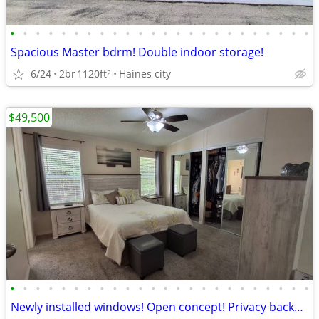
•
•
•
•
•
•
•
•
•
•
•
•
•
•
•
•
•
•
•
•
•
•
•
•
Spacious Master bdrm! Double indoor storage!
6/24
2br
1120ft
Haines city
2
$49,500
•
•
•
•
•
•
•
•
•
•
•
•
•
•
•
•
•
•
•
•
•
•
•
•
Newly installed windows! Open concept! Privacy backyard!