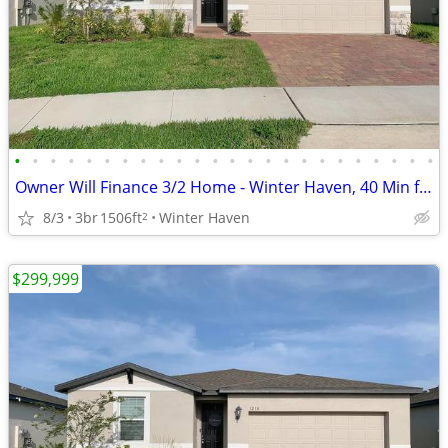
•
•
•
•
•
•
•
•
•
•
•
•
•
•
•
•
•
•
•
•
•
•
•
•
Owner Will Finance 3/2 Home - Winter Haven, 40 Min from Orlando - $25K
8/3
3br
1506ft
Winter Haven
2
$299,999