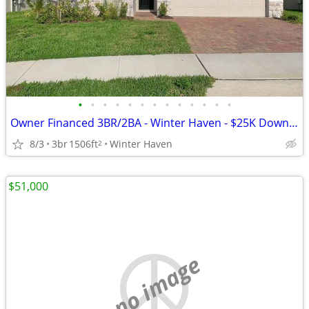
•
•
•
•
•
•
•
•
•
•
•
•
•
Owner Financed 3BR/2BA - Winter Haven - $25K Down, $2725/mo All-In
8/3
3br
1506ft
Winter Haven
2
$51,000
no image