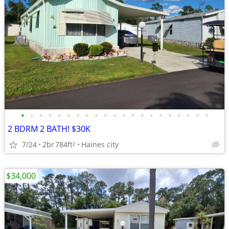
•
•
•
•
•
•
•
•
•
•
•
•
•
•
•
•
•
•
•
•
•
2 BDRM 2 BATH! $30K
7/24
2br
784ft
Haines city
2
$34,000