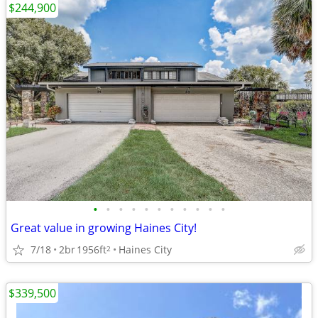
$244,900
•
•
•
•
•
•
•
•
•
•
•
Great value in growing Haines City!
7/18
2br
1956ft
Haines City
2
$339,500