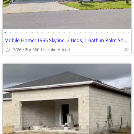
•
•
•
•
•
•
•
•
•
•
•
•
•
•
•
•
•
•
•
•
•
•
•
•
Mobile Home: 1965 Skyline, 2 Beds, 1 Bath in Palm Shores
7/26
2br
960ft
Lake Alfred
2