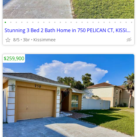
•
•
•
•
•
•
•
•
•
•
•
•
•
•
•
•
•
•
•
•
•
•
•
•
Stunning 3 Bed 2 Bath Home in 750 PELICAN CT, KISSIMMEE, FL 34759
8/5
3br
Kissimmee
$259,900