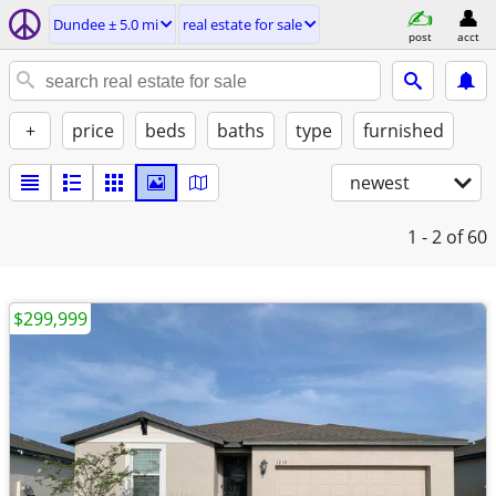
Dundee ± 5.0 mi
real estate for sale
post
acct
+
price
beds
baths
type
furnished
newest
1 - 2
of 60
$299,999