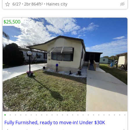
6/27
2br
864ft
Haines city
2
$25,500
•
•
•
•
•
•
•
•
•
•
•
•
•
•
•
•
•
•
•
•
•
•
•
•
Fully Furnished, ready to move-in! Under $30K