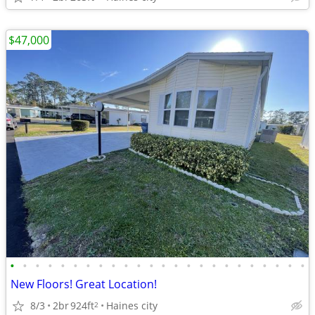
$47,000
•
•
•
•
•
•
•
•
•
•
•
•
•
•
•
•
•
•
•
•
•
•
•
•
New Floors! Great Location!
8/3
2br
924ft
Haines city
2