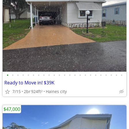
•
•
•
•
•
•
•
•
•
•
•
•
•
•
•
•
•
•
•
•
•
•
•
Ready to Move in! $39K
7/15
2br
924ft
Haines city
2
$47,000