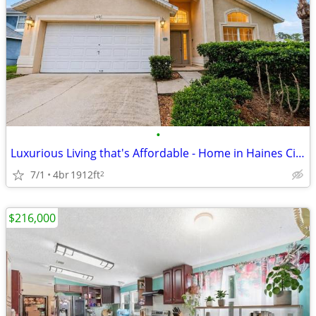
•
Luxurious Living that's Affordable - Home in Haines City. 4 Beds, 2 Baths
7/1
4br
1912ft
2
$216,000