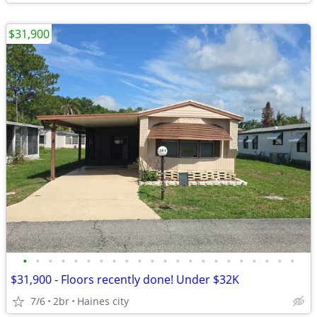
$31,900
•
•
•
•
•
•
•
•
•
•
•
•
•
•
•
•
•
•
•
•
•
•
$31,900 - Floors recently done! Under $32K
7/6
2br
Haines city