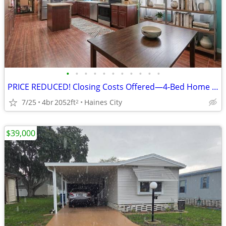
•
•
•
•
•
•
•
•
•
•
•
PRICE REDUCED! Closing Costs Offered—4-Bed Home on Nearly 1 Acre
7/25
4br
2052ft
Haines City
2
$39,000