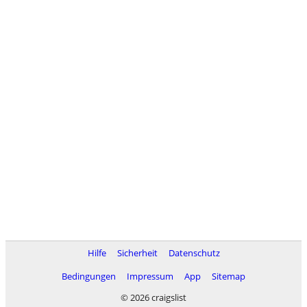
Hilfe
Sicherheit
Datenschutz
Bedingungen
Impressum
App
Sitemap
© 2026 craigslist