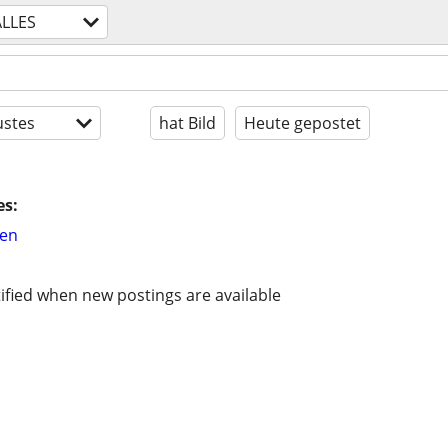
ALLES
stes
hat Bild
Heute gepostet
es:
hen
ified when new postings are available