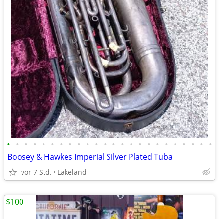
•
•
•
•
•
•
•
•
•
•
•
•
•
•
•
•
•
•
•
•
•
•
•
•
Boosey & Hawkes Imperial Silver Plated Tuba
vor 7 Std.
Lakeland
$100