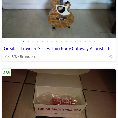
•
•
•
•
•
•
•
•
•
•
•
•
•
•
•
•
Gosila's Traveler Series Thin Body Cutaway Acoustic Electric ashwood
8/8
Brandon
$65