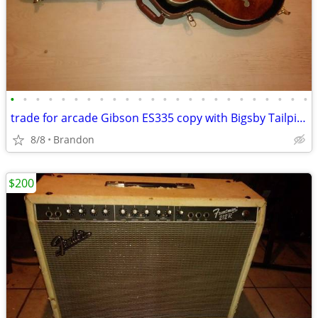
•
•
•
•
•
•
•
•
•
•
•
•
•
•
•
•
•
•
•
•
•
•
•
•
trade for arcade Gibson ES335 copy with Bigsby Tailpiece & Gibson case
8/8
Brandon
$200