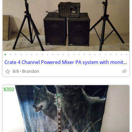
•
•
•
•
•
•
•
•
•
•
•
•
•
•
•
•
•
•
•
•
•
•
•
•
Crate 4 Channel Powered Mixer PA system with monitors & stands
8/8
Brandon
$350