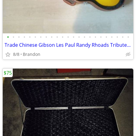
•
•
•
•
•
•
•
•
•
•
•
•
•
•
•
•
•
•
•
•
•
•
•
Trade Chinese Gibson Les Paul Randy Rhoads Tribute w/locking hard case
8/8
Brandon
$75