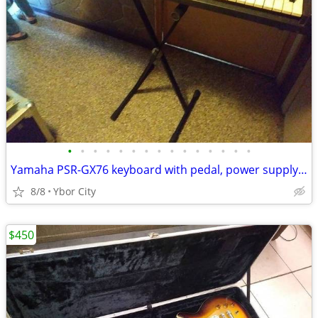
•
•
•
•
•
•
•
•
•
•
•
•
•
•
•
Yamaha PSR-GX76 keyboard with pedal, power supply & stand
8/8
Ybor City
$450