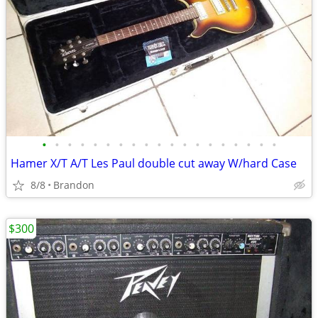
•
•
•
•
•
•
•
•
•
•
•
•
•
•
•
•
•
•
•
Hamer X/T A/T Les Paul double cut away W/hard Case
8/8
Brandon
$300