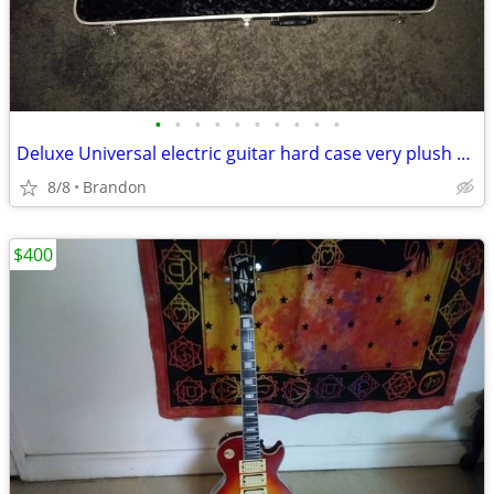
•
•
•
•
•
•
•
•
•
•
Deluxe Universal electric guitar hard case very plush diamond interior
8/8
Brandon
$400