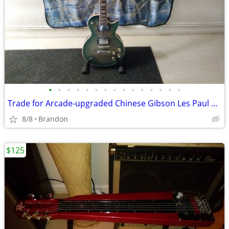
•
•
•
•
•
•
•
•
•
•
•
•
•
•
•
Trade for Arcade-upgraded Chinese Gibson Les Paul Custom plus top
8/8
Brandon
$125