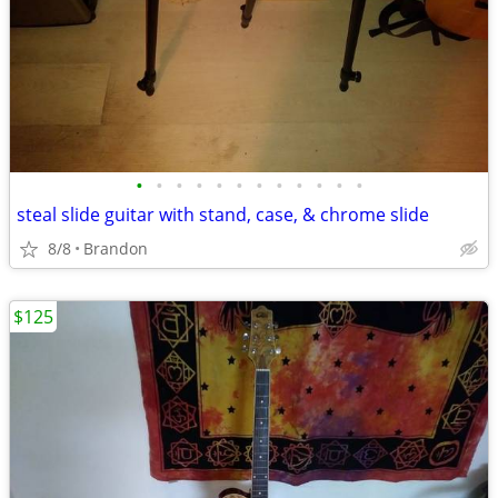
•
•
•
•
•
•
•
•
•
•
•
•
steal slide guitar with stand, case, & chrome slide
8/8
Brandon
$125