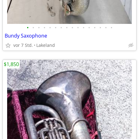
•
•
•
•
•
•
•
•
•
•
•
•
•
•
•
•
Bundy Saxophone
vor 7 Std.
Lakeland
$1,850