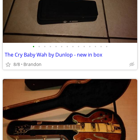
•
•
•
•
•
•
•
•
•
•
•
•
•
•
The Cry Baby Wah by Dunlop - new in box
8/8
Brandon