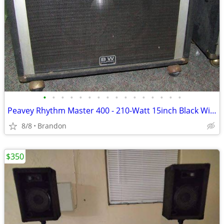
•
•
•
•
•
•
•
•
•
•
•
•
•
•
•
•
Peavey Rhythm Master 400 - 210-Watt 15inch Black Widow combo Amp
8/8
Brandon
$350