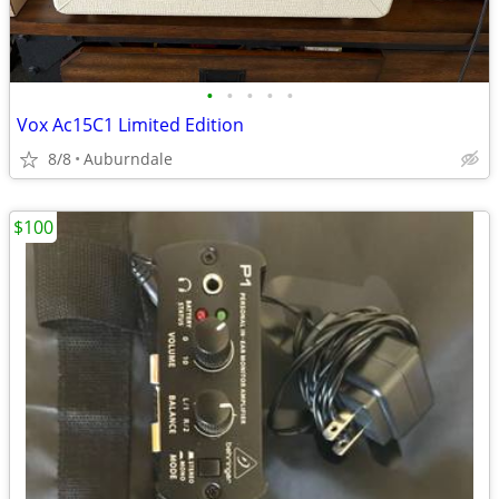
•
•
•
•
•
Vox Ac15C1 Limited Edition
8/8
Auburndale
$100