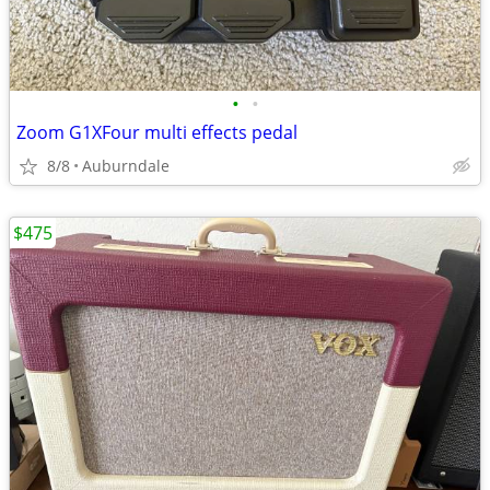
•
•
Zoom G1XFour multi effects pedal
8/8
Auburndale
$475