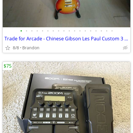
•
•
•
•
•
•
•
•
•
•
•
•
•
•
•
•
•
•
Trade for Arcade - Chinese Gibson Les Paul Custom 3 P/U w/hard case
8/8
Brandon
$75