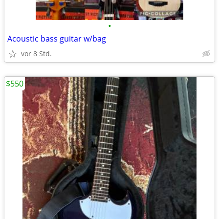
•
Acoustic bass guitar w/bag
vor 8 Std.
$550