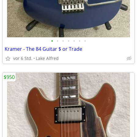
•
•
•
•
•
•
•
Kramer - The 84 Guitar $ or Trade
vor 6 Std.
Lake Alfred
$950