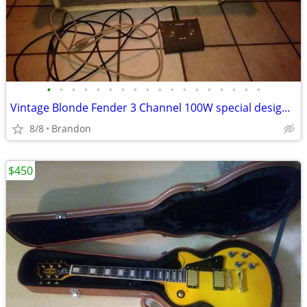
•
•
•
•
•
•
•
•
•
•
•
•
•
•
•
•
•
•
Vintage Blonde Fender 3 Channel 100W special design 2X12 Combo Amp
8/8
Brandon
$450