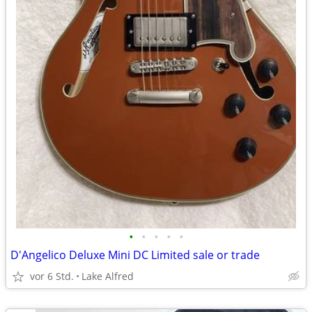
•
•
•
•
•
D'Angelico Deluxe Mini DC Limited sale or trade
vor 6 Std.
Lake Alfred