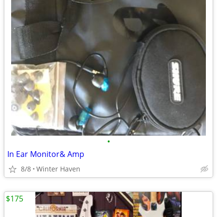
•
In Ear Monitor& Amp
8/8
Winter Haven
$175