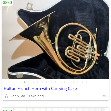
$850
•
•
•
•
•
•
•
•
•
•
•
•
•
•
•
Holton French Horn with Carrying Case
vor 6 Std.
Lakeland