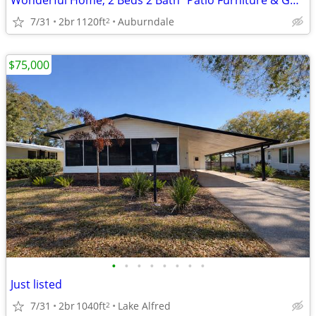
Wonderful Home, 2 Beds 2 Bath "Patio Furniture & Golf Cart Included"
7/31
2br
1120ft
Auburndale
2
$75,000
•
•
•
•
•
•
•
•
Just listed
7/31
2br
1040ft
Lake Alfred
2