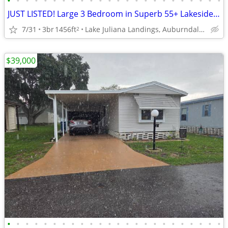
•
•
•
•
•
•
•
•
•
•
•
•
•
•
•
•
•
•
•
•
•
•
•
•
JUST LISTED! Large 3 Bedroom in Superb 55+ Lakeside Community
7/31
3br
1456ft
Lake Juliana Landings, Auburndale, FL
2
$39,000
•
•
•
•
•
•
•
•
•
•
•
•
•
•
•
•
•
•
•
•
•
•
•
•