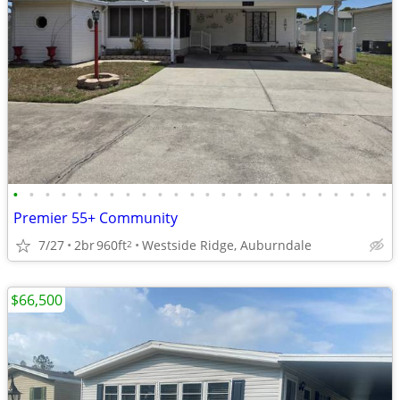
•
•
•
•
•
•
•
•
•
•
•
•
•
•
•
•
•
•
•
•
•
•
•
•
Premier 55+ Community
7/27
2br
960ft
Westside Ridge, Auburndale
2
$66,500