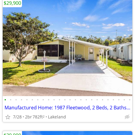
$29,900
•
•
•
•
•
•
•
•
•
•
•
•
•
•
•
•
•
•
•
•
•
•
•
•
Manufactured Home: 1987 Fleetwood, 2 Beds, 2 Baths in Pine Ridge
7/28
2br
782ft
Lakeland
2