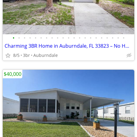
•
•
•
•
•
•
•
•
•
•
•
•
•
•
•
•
•
•
•
•
•
Charming 3BR Home in Auburndale, FL 33823 – No HOA – $245,000
8/5
3br
Auburndale
$40,000