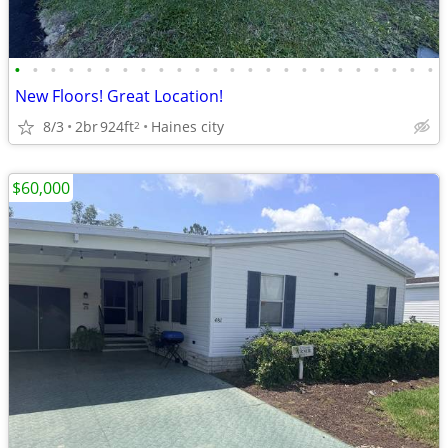
•
•
•
•
•
•
•
•
•
•
•
•
•
•
•
•
•
•
•
•
•
•
•
•
New Floors! Great Location!
8/3
2br
924ft
Haines city
2
$60,000