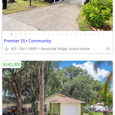
•
•
•
•
•
•
•
•
•
•
•
•
•
•
•
•
•
•
•
•
•
Premier 55+ Community
8/5
2br
1100ft
Westside Ridge, Auburndale
2
$245,000