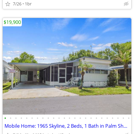
7/26
1br
$19,900
•
•
•
•
•
•
•
•
•
•
•
•
•
•
•
•
•
•
•
•
•
•
•
•
Mobile Home: 1965 Skyline, 2 Beds, 1 Bath in Palm Shores