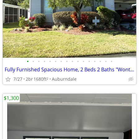
•
•
•
•
•
•
•
•
•
•
•
•
•
•
•
•
Fully Furnished Spacious Home, 2 Beds 2 Baths "Wont Last"
7/27
2br
1680ft
Auburndale
2
$1,300