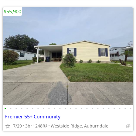
$55,900
•
•
•
•
•
•
•
•
•
•
•
•
•
•
•
•
•
•
•
•
•
•
•
•
Premier 55+ Community
7/29
3br
1248ft
Westside Ridge, Auburndale
2