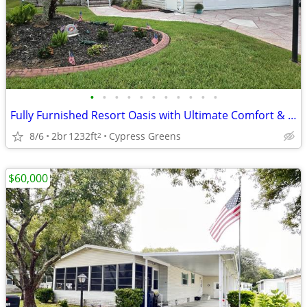
•
•
•
•
•
•
•
•
•
•
•
Fully Furnished Resort Oasis with Ultimate Comfort & Peace of Mind!
8/6
2br
1232ft
Cypress Greens
2
$60,000