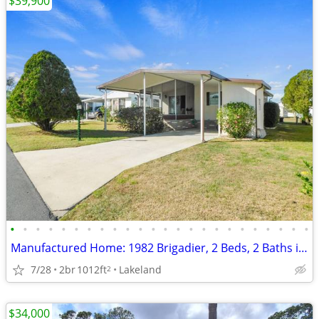
$39,900
•
•
•
•
•
•
•
•
•
•
•
•
•
•
•
•
•
•
•
•
•
•
•
•
Manufactured Home: 1982 Brigadier, 2 Beds, 2 Baths in Pine Ridge
7/28
2br
1012ft
Lakeland
2
$34,000