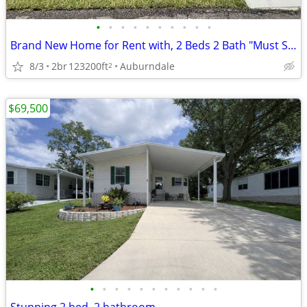
•
•
•
•
•
•
•
•
•
•
Brand New Home for Rent with, 2 Beds 2 Bath "Must See"
8/3
2br
123200ft
Auburndale
2
$69,500
•
•
•
•
•
•
•
•
•
•
•