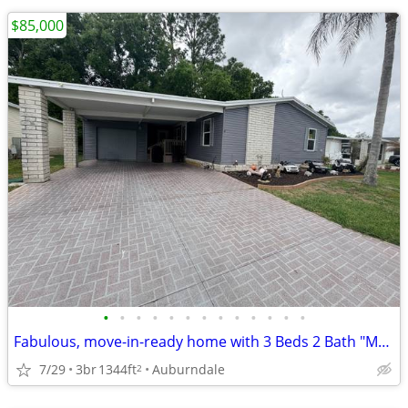
$85,000
•
•
•
•
•
•
•
•
•
•
•
•
•
Fabulous, move-in-ready home with 3 Beds 2 Bath "Must See"
7/29
3br
1344ft
Auburndale
2