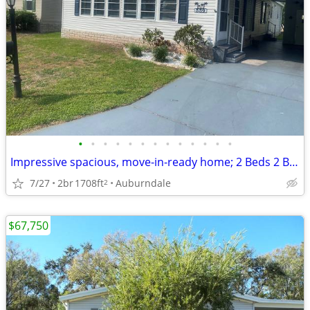
•
•
•
•
•
•
•
•
•
•
•
•
•
Impressive spacious, move-in-ready home; 2 Beds 2 Baths "Wont Last"
7/27
2br
1708ft
Auburndale
2
$67,750