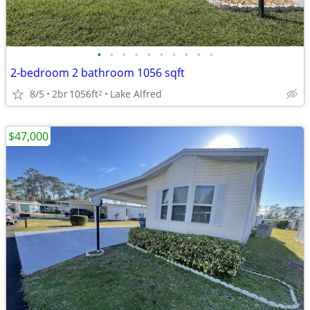
•
•
•
•
•
•
•
•
•
•
2-bedroom 2 bathroom 1056 sqft
8/5
2br
1056ft
Lake Alfred
2
$47,000