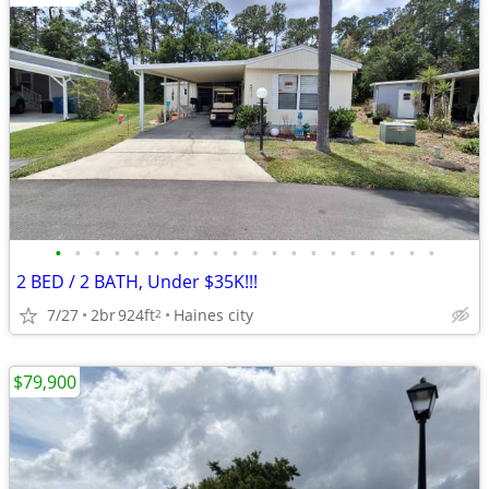
•
•
•
•
•
•
•
•
•
•
•
•
•
•
•
•
•
•
•
•
2 BED / 2 BATH, Under $35K!!!
7/27
2br
924ft
Haines city
2
$79,900