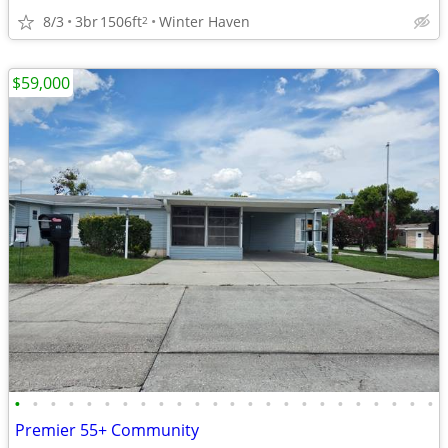
8/3
3br
1506ft
Winter Haven
2
$59,000
•
•
•
•
•
•
•
•
•
•
•
•
•
•
•
•
•
•
•
•
•
•
•
•
Premier 55+ Community