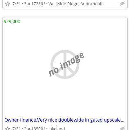
7/31
3br
1728ft
Westside Ridge, Auburndale
2
$29,000
no image
Owner finance.Very nice doublewide in gated upscaled adult park 29K
7/31
2br
1350ft
lakeland
2