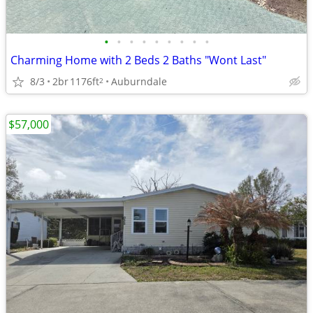
•
•
•
•
•
•
•
•
•
Charming Home with 2 Beds 2 Baths "Wont Last"
8/3
2br
1176ft
Auburndale
2
$57,000