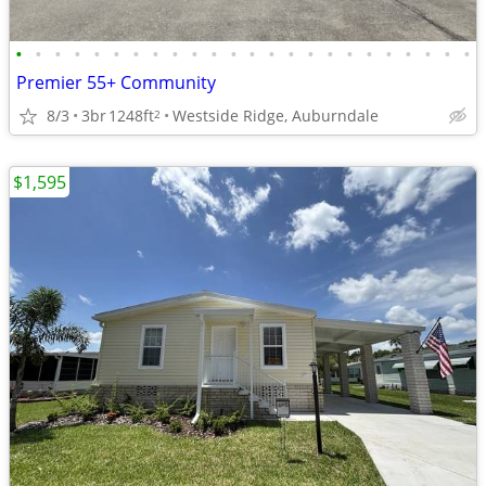
•
•
•
•
•
•
•
•
•
•
•
•
•
•
•
•
•
•
•
•
•
•
•
•
Premier 55+ Community
8/3
3br
1248ft
Westside Ridge, Auburndale
2
$1,595