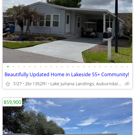
•
•
•
•
•
•
•
•
•
•
•
•
•
•
•
•
•
•
•
•
•
•
•
Beautifully Updated Home in Lakeside 55+ Community!
7/27
2br
1352ft
Lake Juliana Landings, Auburndale, FL
2
$59,900