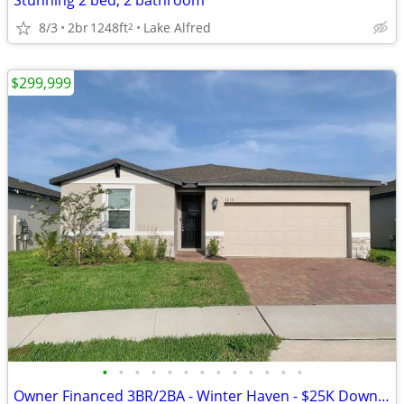
Stunning 2 bed, 2 bathroom
8/3
2br
1248ft
Lake Alfred
2
$299,999
•
•
•
•
•
•
•
•
•
•
•
•
•
Owner Financed 3BR/2BA - Winter Haven - $25K Down, $2725/mo All-In