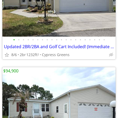
•
•
•
•
•
•
•
•
•
•
•
•
•
•
•
•
•
•
•
•
Updated 2BR/2BA and Golf Cart Included! (Immediate Move-In)
8/6
2br
1232ft
Cypress Greens
2
$94,900