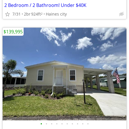
2 Bedroom / 2 Bathroom! Under $40K
7/31
2br
924ft
Haines city
2
$139,995
•
•
•
•
•
•
•
•
•
•