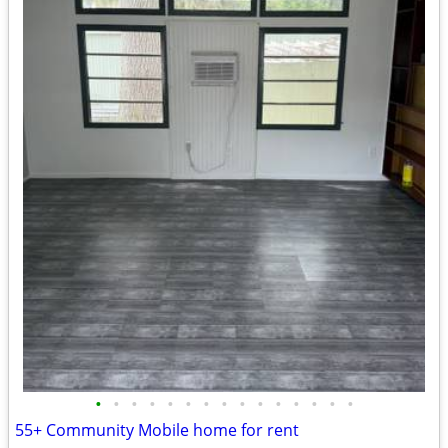
•
•
•
•
•
•
•
•
•
•
•
•
•
•
•
55+ Community Mobile home for rent