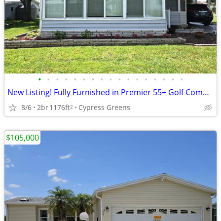
•
•
•
•
•
•
•
•
•
•
•
•
•
•
•
•
•
New Listing! Fully Furnished in Premier 55+ Golf Community
8/6
2br
1176ft
Cypress Greens
2
$105,000