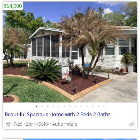
$54,000
•
•
•
•
•
•
•
•
•
•
•
•
•
Beautiful Spacious Home with 2 Beds 2 Baths
7/29
2br
1456ft
Auburndale
2