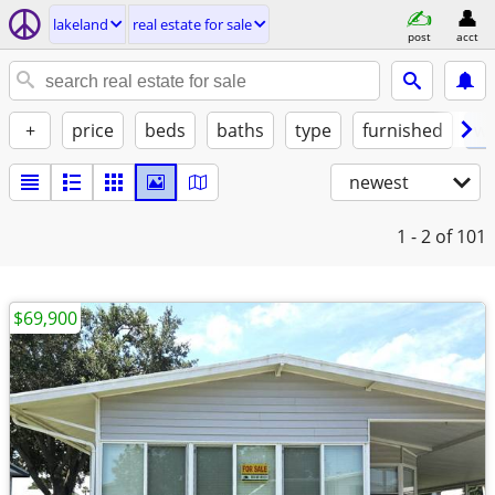
lakeland
real estate for sale
post
acct
+
price
beds
baths
type
furnished
w/
newest
1 - 2
of 101
$69,900