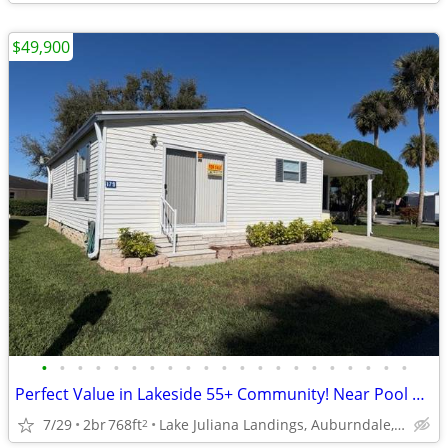
$49,900
•
•
•
•
•
•
•
•
•
•
•
•
•
•
•
•
•
•
•
•
•
Perfect Value in Lakeside 55+ Community! Near Pool & Clubhouse
7/29
2br
768ft
Lake Juliana Landings, Auburndale, FL
2