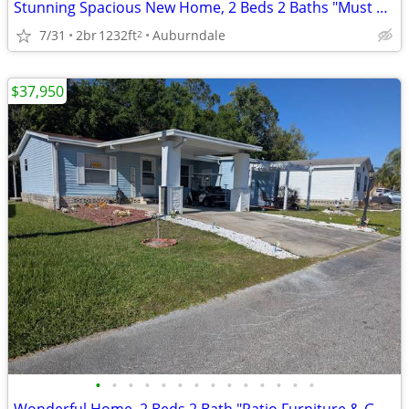
Stunning Spacious New Home, 2 Beds 2 Baths "Must See! Wont Last"
7/31
2br
1232ft
Auburndale
2
$37,950
•
•
•
•
•
•
•
•
•
•
•
•
•
•