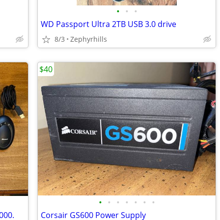
•
•
•
WD Passport Ultra 2TB USB 3.0 drive
8/3
Zephyrhills
$40
•
•
•
•
•
•
•
000.
Corsair GS600 Power Supply