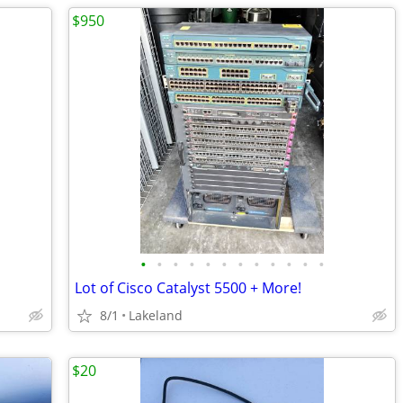
$950
•
•
•
•
•
•
•
•
•
•
•
•
Lot of Cisco Catalyst 5500 + More!
8/1
Lakeland
$20