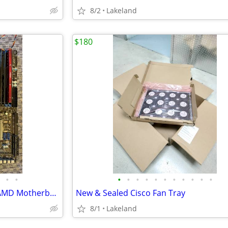
8/2
Lakeland
$180
•
•
•
•
•
•
•
•
•
•
•
•
•
MSI 790FX-GD70, Socket AM3, AMD Motherboard w/CPU, Fan, and Ram
New & Sealed Cisco Fan Tray
8/1
Lakeland