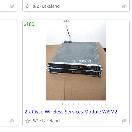
8/2
Lakeland
$180
•
•
•
•
•
•
2 x Cisco Wireless Services Module WiSM2
8/1
Lakeland