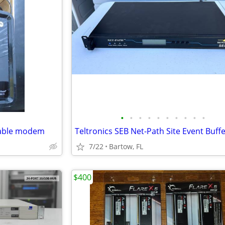
•
•
•
•
•
•
•
•
•
•
cable modem
7/22
Bartow, FL
$400