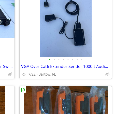
•
•
•
•
•
•
•
•
Teltronics SEB Net-Path Site Event Buffer Switch 4-Port SEBNP4SM10 1U
VGA Over Cat6 Extender Sender 1000ft Audio Support Balun Cable Matters
7/22
Bartow, FL
$9