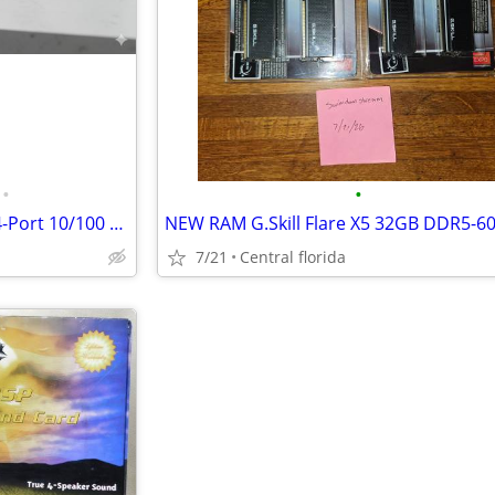
•
•
3Com SuperStack II 3C16611 24-Port 10/100 Network Hub Rackmount Fast E
7/21
Central florida