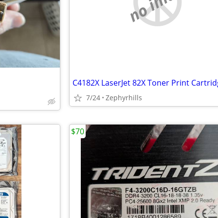
no image
7/24
Zephyrhills
$70