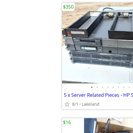
$350
•
•
•
•
•
•
•
•
8/1
Lakeland
$16