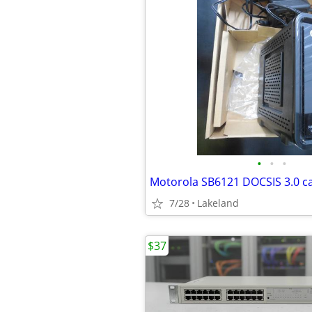
•
•
•
Motorola SB6121 DOCSIS 3.0 
7/28
Lakeland
$37