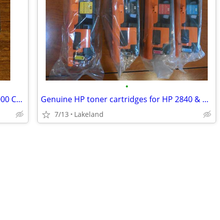
•
NEW RAM G.Skill Flare X5 32GB DDR5-6000 CL36 (2x16GB) Factory Sealed
Genuine HP toner cartridges for HP 2840 & others
7/13
Lakeland