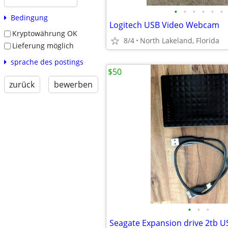
•
•
•
•
•
•
Bedingung
Logitech USB Video Webcam
Kryptowährung OK
8/4
North Lakeland, Florida
Lieferung möglich
sprache des postings
$50
zurück
bewerben
•
•
•