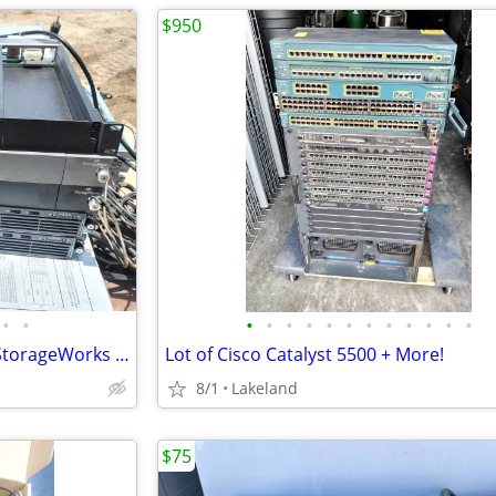
$950
•
•
•
•
•
•
•
•
•
•
•
•
•
•
5 x Server Related Pieces - HP StorageWorks + HP Proliant DL160 G6
Lot of Cisco Catalyst 5500 + More!
8/1
Lakeland
$75