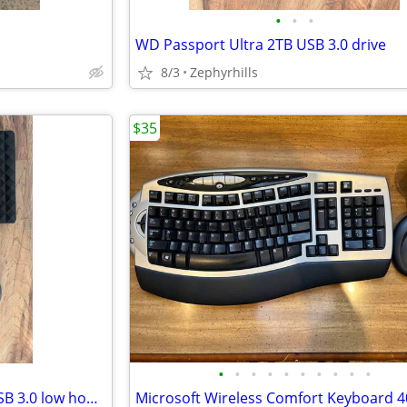
•
•
•
WD Passport Ultra 2TB USB 3.0 drive
8/3
Zephyrhills
$35
•
•
•
•
•
•
•
•
•
•
Seagate Expansion drive 2tb USB 3.0 low hours
Microsoft Wireless Comfort Keyboard 4