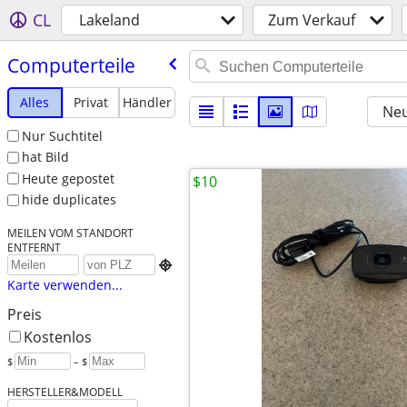
CL
Lakeland
Zum Verkauf
Computerteile
Alles
Privat
Händler
Neu
Nur Suchtitel
hat Bild
Heute gepostet
$10
hide duplicates
MEILEN VOM STANDORT
ENTFERNT

Karte verwenden...
Preis
Kostenlos
$
– $
HERSTELLER&MODELL