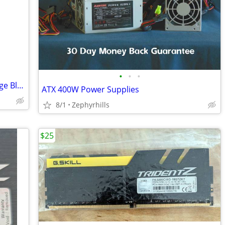
•
•
•
C4182X LaserJet 82X Toner Print Cartridge Black SEALED Aftermarket Hig
ATX 400W Power Supplies
8/1
Zephyrhills
$25