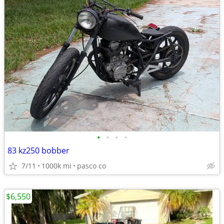
•
•
•
•
83 kz250 bobber
7/11
1000k mi
pasco co
$6,550