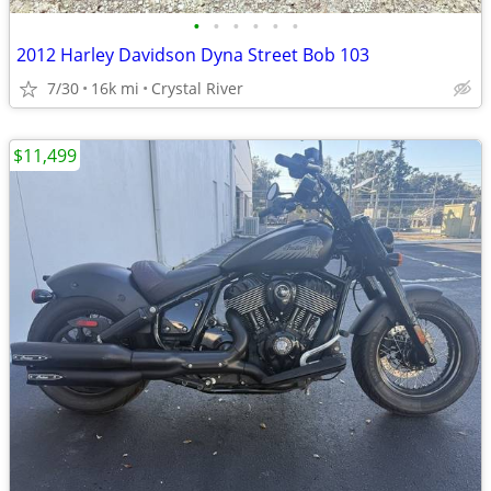
•
•
•
•
•
•
2012 Harley Davidson Dyna Street Bob 103
7/30
16k mi
Crystal River
$11,499