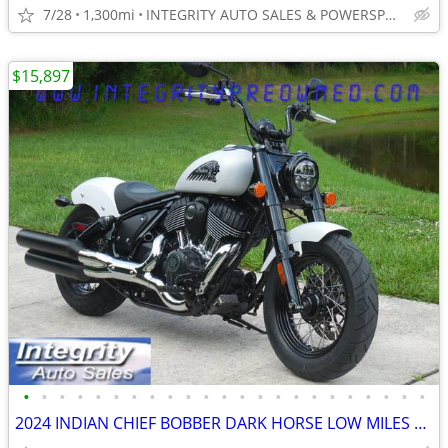
7/28
1,300mi
INTEGRITY AUTO SALES & POWERSPORTS
$15,897
•
•
•
•
•
•
•
•
•
•
•
•
•
•
•
•
•
•
•
•
•
•
•
2024 INDIAN CHIEF BOBBER DARK HORSE LOW MILES FLAWLESS NO BS FEES