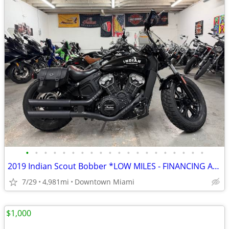
•
•
•
•
•
•
•
•
•
•
•
•
•
•
•
•
•
•
•
•
2019 Indian Scout Bobber *LOW MILES - FINANCING AVAILABLE*
7/29
4,981mi
Downtown Miami
$1,000