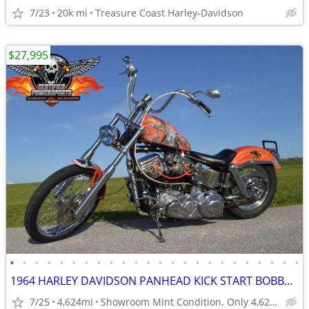
7/23
20k mi
Treasure Coast Harley-Davidson
$27,995
•
•
•
•
•
•
•
•
•
•
•
•
•
•
•
•
•
•
•
•
•
•
•
•
1964 HARLEY DAVIDSON PANHEAD KICK START BOBBER MINT CONDITION
7/25
4,624mi
Showroom Mint Condition. Only 4,624 Miles.