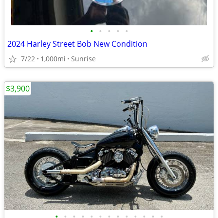
•
•
•
•
•
2024 Harley Street Bob New Condition
7/22
1,000mi
Sunrise
$3,900
•
•
•
•
•
•
•
•
•
•
•
•
•