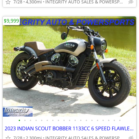
7/28
4,300mi
INTEGRITY AUTO SALES & POWERSPORTS
$9,999
•
•
•
•
•
•
•
•
•
•
•
•
•
•
•
•
•
•
•
2023 INDIAN SCOUT BOBBER 1133CC 6 SPEED FLAWLESS BIKE NO BS FEES
7/28
2,300mi
INTEGRITY AUTO SALES & POWERSPORTS