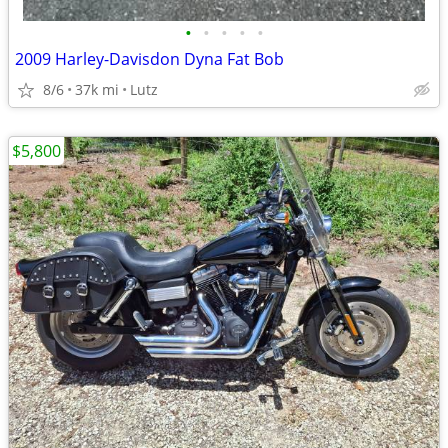
•
•
•
•
•
2009 Harley-Davisdon Dyna Fat Bob
8/6
37k mi
Lutz
$5,800