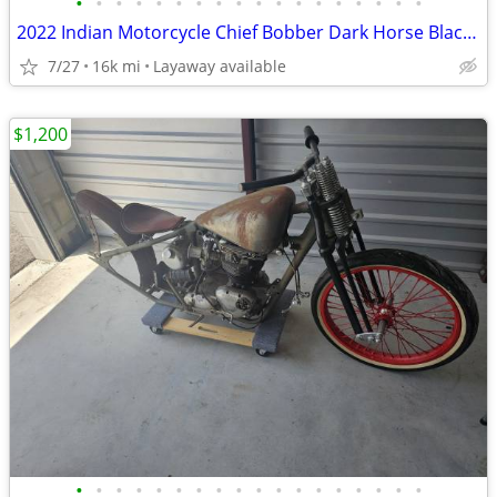
•
•
•
•
•
•
•
•
•
•
•
•
•
•
•
•
•
•
2022 Indian Motorcycle Chief Bobber Dark Horse Black Smoke
7/27
16k mi
Layaway available
$1,200
•
•
•
•
•
•
•
•
•
•
•
•
•
•
•
•
•
•