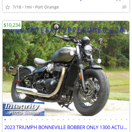
7/18
1mi
Port Orange
$10,234
•
•
•
•
•
•
•
•
•
•
•
•
•
•
•
•
•
•
•
•
•
•
•
•
2023 TRIUMPH BONNEVILLE BOBBER ONLY 1300 ACTUAL MILES LIKE NEW BIKE!!!