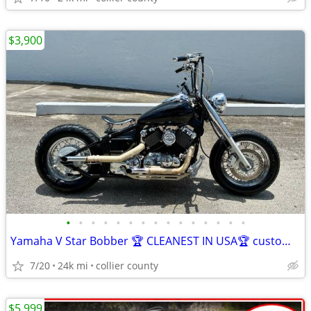
$3,900
•
•
•
•
•
•
•
•
•
•
•
•
•
•
•
Yamaha V Star Bobber 🏆 CLEANEST IN USA🏆 custom with FL title in hand
7/20
24k mi
collier county
$5,999