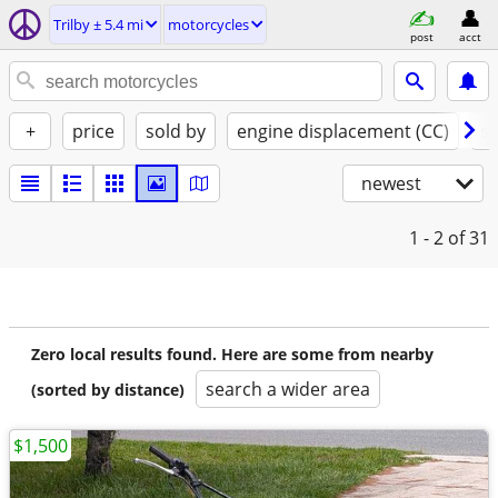
Trilby ± 5.4 mi
motorcycles
post
acct
+
price
sold by
engine displacement (CC)
st
newest
1 - 2
of 31
Zero local results found. Here are some from nearby
search a wider area
(sorted by distance)
$1,500