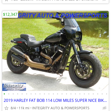
$12,347
•
•
•
•
•
•
•
•
•
•
•
•
•
•
•
•
•
•
•
•
•
•
•
•
2019 HARLEY FAT BOB 114 LOW MILES SUPER NICE BIKE NO BS FEES HERE!!!!!
8/4
11k mi
INTEGRITY AUTO & POWERSPORTS