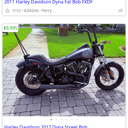
2011 Harley Davidson Dyna Fat Bob FXDF
7/12
4,092mi
Perry
$9,995
•
•
•
•
•
•
Harley Davidson 2017 Dyna Street Bob