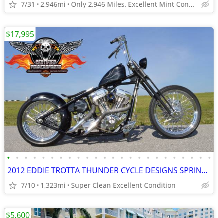
7/31
2,946mi
Only 2,946 Miles, Excellent Mint Condition.
$17,995
•
•
•
•
•
•
•
•
•
•
•
•
•
•
•
•
•
•
•
•
•
•
•
•
2012 EDDIE TROTTA THUNDER CYCLE DESIGNS SPRINGER BOBBER CHOPPER
7/10
1,323mi
Super Clean Excellent Condition
$5,600