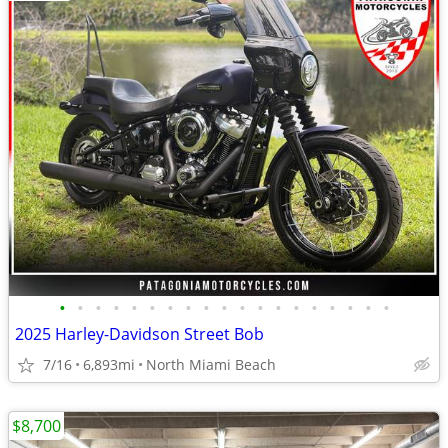
•
•
•
•
•
•
•
•
•
•
•
•
•
•
•
•
•
•
•
2025 Harley-Davidson Street Bob
7/16
6,893mi
North Miami Beach
$8,700