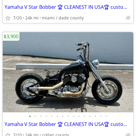
Yamaha V Star Bobber 🏆 CLEANEST IN USA🏆 custom with FL title in hand
7/20
24k mi
miami / dade county
$3,900
•
•
•
•
•
•
•
•
•
•
•
•
•
•
•
Yamaha V Star Bobber 🏆 CLEANEST IN USA🏆 custom with FL title in hand
7/10
24k mi
collier county