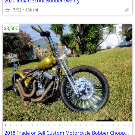
2020 Indian Scout Bobber twenty
7/22
13k mi
$8,500
•
•
•
•
•
•
•
•
•
•
•
•
•
•
•
•
•
•
•
•
•
•
•
•
2018 Trade or Sell Custom Motorcycle Bobber Chopper Springer