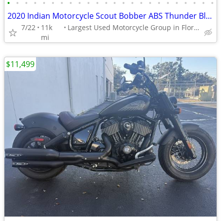
•
•
•
•
•
•
•
•
•
•
•
•
•
•
•
•
•
•
•
•
•
•
•
•
2020 Indian Motorcycle Scout Bobber ABS Thunder Black Smoke
7/22
11k
Largest Used Motorcycle Group in Florida
mi
$11,499