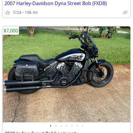
2007 Harley-Davidson Dyna Street Bob (FXDB)
7/24
19k mi
$7,000
•
•
•
•
•
•
•