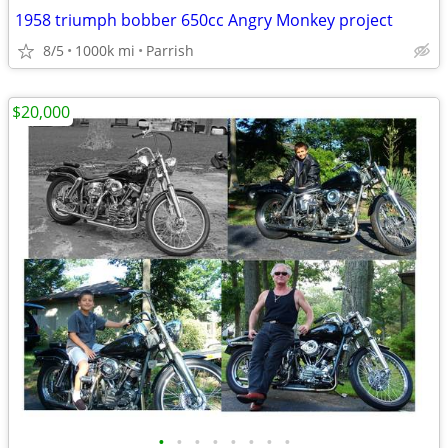
1958 triumph bobber 650cc Angry Monkey project
8/5
1000k mi
Parrish
$20,000
•
•
•
•
•
•
•
•