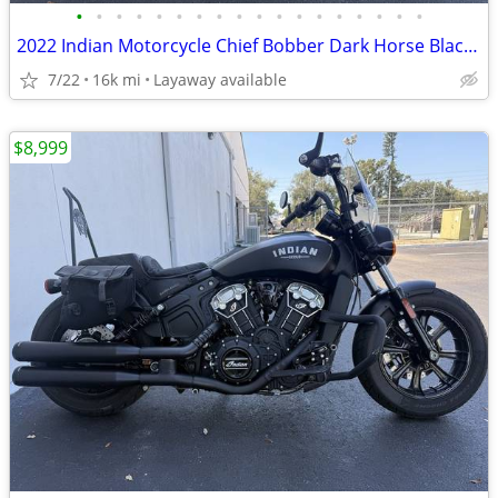
•
•
•
•
•
•
•
•
•
•
•
•
•
•
•
•
•
•
2022 Indian Motorcycle Chief Bobber Dark Horse Black Smoke
7/22
16k mi
Layaway available
$8,999