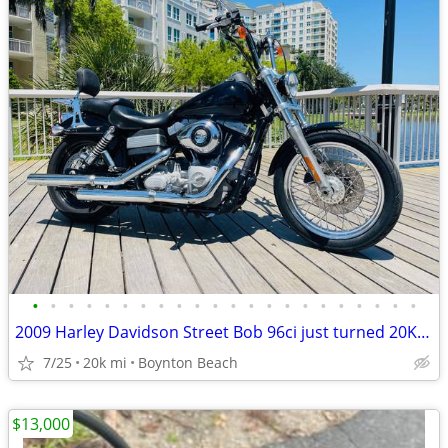
•
•
•
•
•
•
•
•
•
•
•
•
•
•
•
•
•
•
•
•
•
•
2009 Harley Davidson Street Bob 96ci just turned 20K FINANCING
7/25
20k mi
Boynton Beach
$13,000