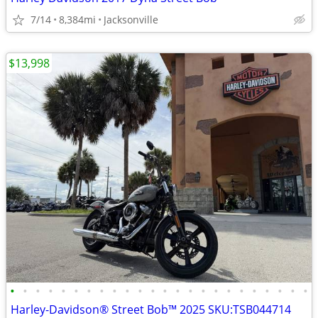
7/14
8,384mi
Jacksonville
$13,998
•
•
•
•
•
•
•
•
•
•
•
•
•
•
•
•
•
•
•
•
•
•
•
•
Harley-Davidson® Street Bob™ 2025 SKU:TSB044714