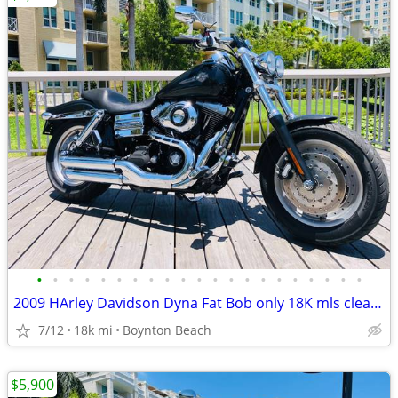
•
•
•
•
•
•
•
•
•
•
•
•
•
•
•
•
•
•
•
•
•
2009 HArley Davidson Dyna Fat Bob only 18K mls clean FINANCING
7/12
18k mi
Boynton Beach
$5,900