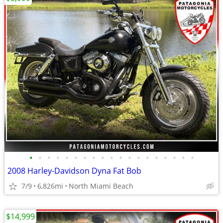
•
•
•
•
•
•
•
•
•
•
•
•
•
•
•
•
•
•
•
2008 Harley-Davidson Dyna Fat Bob
7/9
6,826mi
North Miami Beach
$14,999