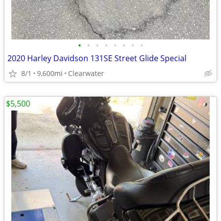
•
•
•
•
•
•
•
•
2020 Harley Davidson 131SE Street Glide Special
8/1
9,600mi
Clearwater
$5,500