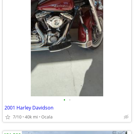
•
•
2001 Harley Davidson
7/10
40k mi
Ocala