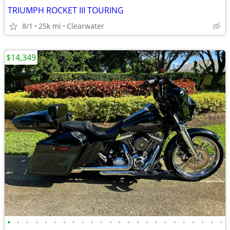
TRIUMPH ROCKET III TOURING
8/1
25k mi
Clearwater
$14,349
•
•
•
•
•
•
•
•
•
•
•
•
•
•
•
•
•
•
•
•
•
•
•
•