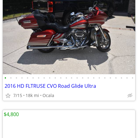
•
•
•
•
•
•
•
•
•
•
•
•
•
•
•
•
•
•
•
•
•
•
•
•
2016 HD FLTRUSE CVO Road Glide Ultra
7/15
18k mi
Ocala
$4,800