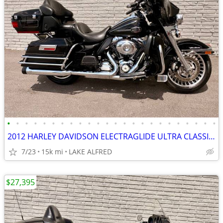
•
•
•
•
•
•
•
•
•
•
•
•
•
•
•
•
•
•
•
•
•
•
•
•
2012 HARLEY DAVIDSON ELECTRAGLIDE ULTRA CLASSIC FLHTCU
7/23
15k mi
LAKE ALFRED
$27,395