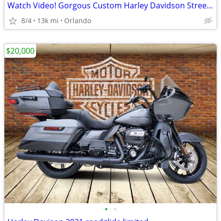
Watch Video! Gorgous Custom Harley Davidson Street Glide
8/4
13k mi
Orlando
$20,000
•
•