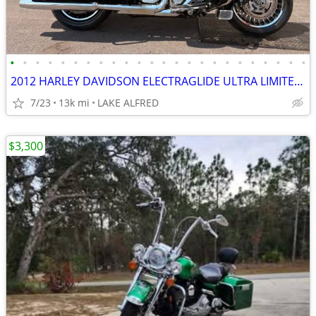
•
•
•
•
•
•
•
•
•
•
•
•
•
•
•
•
•
•
•
•
•
•
•
•
2012 HARLEY DAVIDSON ELECTRAGLIDE ULTRA LIMITED FLHTK
7/23
13k mi
LAKE ALFRED
$3,300