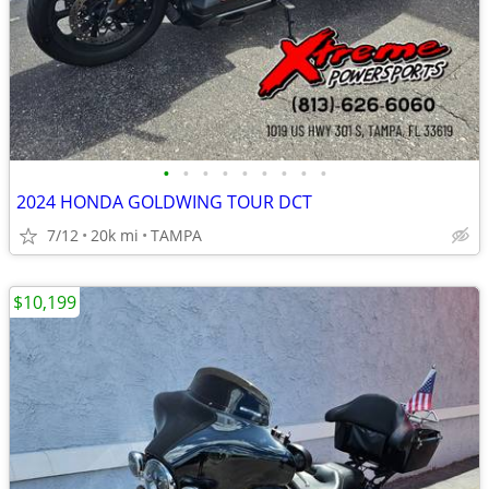
•
•
•
•
•
•
•
•
•
2024 HONDA GOLDWING TOUR DCT
7/12
20k mi
TAMPA
$10,199