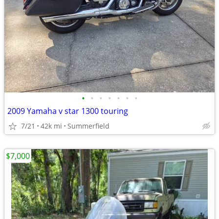
•
•
•
•
•
•
•
2009 Yamaha v star 1300 touring
7/21
42k mi
Summerfield
$7,000