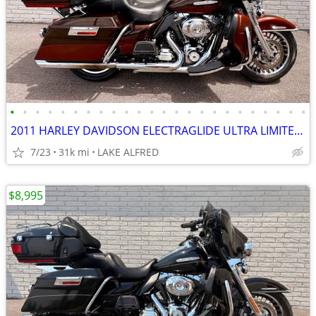
•
•
•
•
•
•
•
•
•
•
•
•
•
•
•
•
•
•
•
•
•
•
•
•
2011 HARLEY DAVIDSON ELECTRAGLIDE ULTRA LIMITED FLHTK
7/23
31k mi
LAKE ALFRED
$8,995