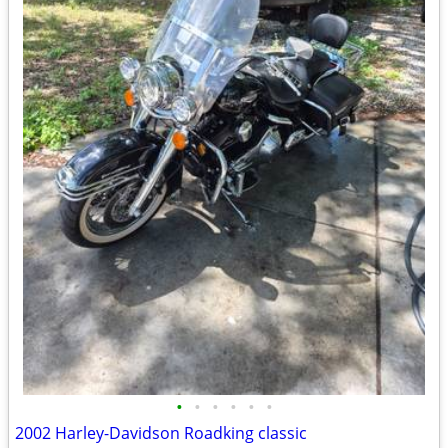
•
•
•
•
•
•
2002 Harley-Davidson Roadking classic