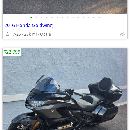
•
•
•
•
•
•
•
•
•
•
•
•
•
•
2016 Honda Goldwing
7/25
28k mi
Ocala
$22,999