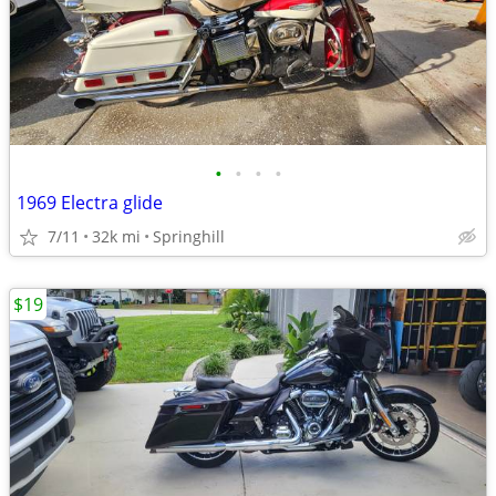
•
•
•
•
1969 Electra glide
7/11
32k mi
Springhill
$19