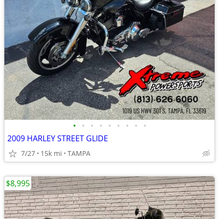
•
•
•
•
•
•
•
•
•
2009 HARLEY STREET GLIDE
7/27
15k mi
TAMPA
$8,995