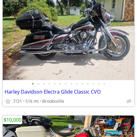
•
•
•
•
•
•
•
•
•
•
•
•
•
•
Harley Davidson Electra Glide Classic CVO
7/21
51k mi
Brooksville
$10,000