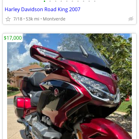
•
•
•
•
•
•
•
•
•
•
Harley Davidson Road King 2007
7/18
53k mi
Montverde
$17,000