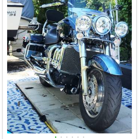
•
•
•
•
•
•