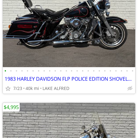
•
•
•
•
•
•
•
•
•
•
•
•
•
•
•
•
•
•
•
•
•
•
•
•
1983 HARLEY DAVIDSON FLP POLICE EDITION SHOVELHEAD
7/23
40k mi
LAKE ALFRED
$4,995