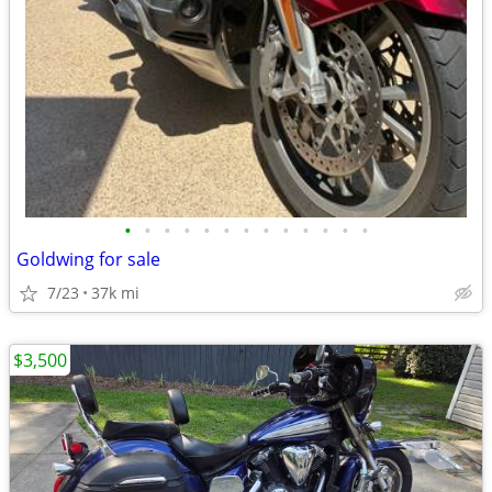
•
•
•
•
•
•
•
•
•
•
•
•
•
Goldwing for sale
7/23
37k mi
$3,500