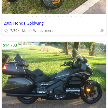
•
•
•
•
•
•
•
•
•
•
•
•
•
2009 Honda Goldwing
7/30
18k mi
Windermere
$14,700