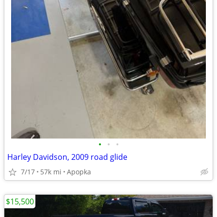
•
•
•
Harley Davidson, 2009 road glide
7/17
57k mi
Apopka
$15,500