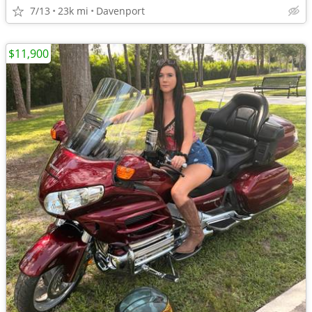
7/13
23k mi
Davenport
$11,900