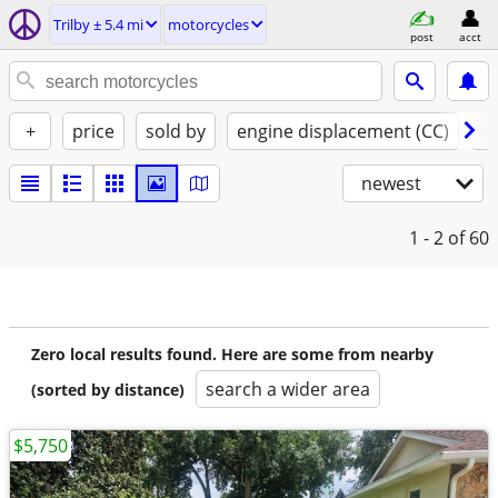
Trilby ± 5.4 mi
motorcycles
post
acct
+
price
sold by
engine displacement (CC)
st
newest
1 - 2
of 60
Zero local results found. Here are some from nearby
search a wider area
(sorted by distance)
$5,750