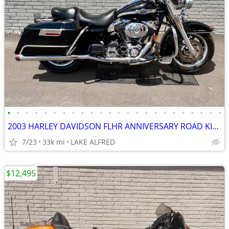
•
•
•
•
•
•
•
•
•
•
•
•
•
•
•
•
•
•
•
•
•
•
•
•
2003 HARLEY DAVIDSON FLHR ANNIVERSARY ROAD KING
7/23
33k mi
LAKE ALFRED
$12,495