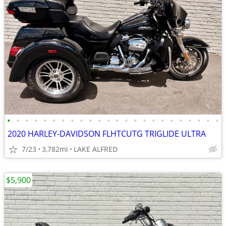
•
•
•
•
•
•
•
•
•
•
•
•
•
•
•
•
•
•
•
•
•
•
•
•
2020 HARLEY-DAVIDSON FLHTCUTG TRIGLIDE ULTRA
7/23
3,782mi
LAKE ALFRED
$5,900