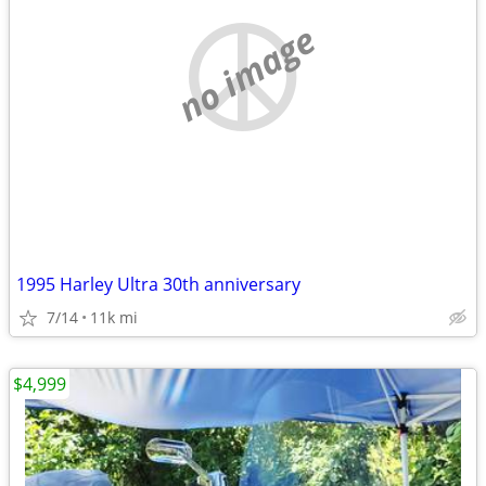
no image
1995 Harley Ultra 30th anniversary
7/14
11k mi
$4,999