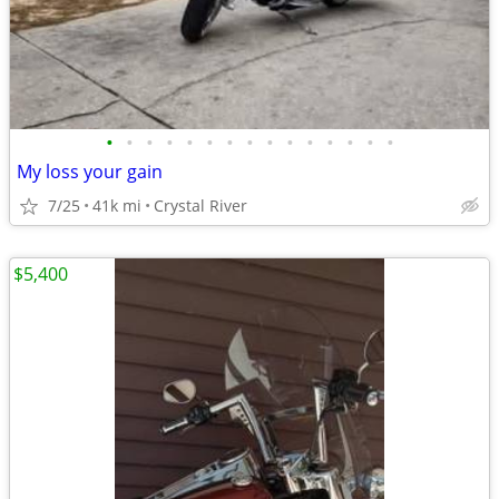
•
•
•
•
•
•
•
•
•
•
•
•
•
•
•
My loss your gain
7/25
41k mi
Crystal River
$5,400