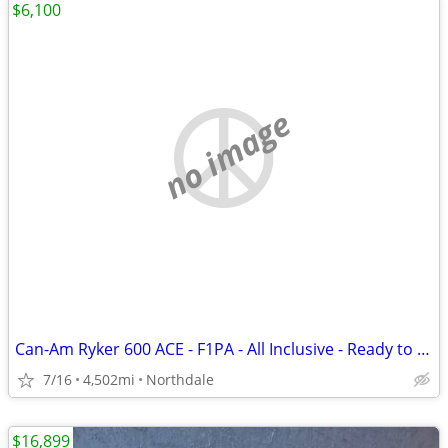
$6,100
no image
Can-Am Ryker 600 ACE - F1PA - All Inclusive - Ready to Ride!
7/16
4,502mi
Northdale
$16,899