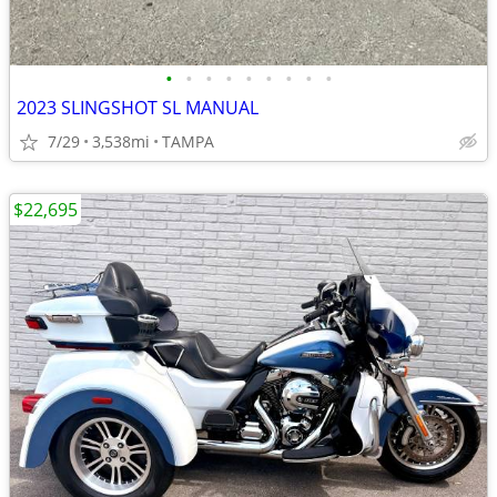
•
•
•
•
•
•
•
•
•
2023 SLINGSHOT SL MANUAL
7/29
3,538mi
TAMPA
$22,695