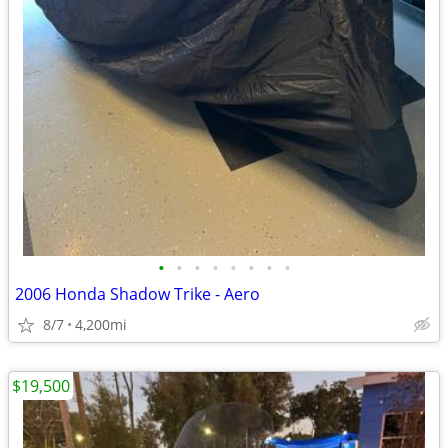
•
•
•
•
•
•
•
•
2006 Honda Shadow Trike - Aero
8/7
4,200mi
$19,500