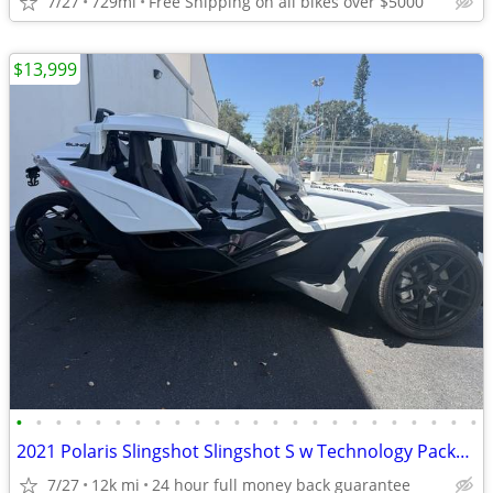
7/27
729mi
Free Shipping on all bikes over $5000
$13,999
•
•
•
•
•
•
•
•
•
•
•
•
•
•
•
•
•
•
•
•
•
•
•
•
2021 Polaris Slingshot Slingshot S w Technology Package I
7/27
12k mi
24 hour full money back guarantee