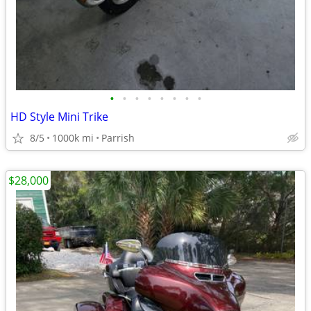
•
•
•
•
•
•
•
•
HD Style Mini Trike
8/5
1000k mi
Parrish
$28,000