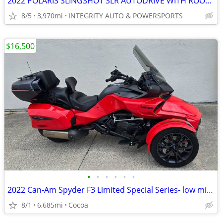
2022 POLARIS SLINGSHOT SLR AUTODRIVE WITH ROOF IMMACULATE 4K MILES!!!!
8/5
3,970mi
INTEGRITY AUTO & POWERSPORTS
$16,500
•
•
•
•
•
•
2022 Can-Am Spyder F3 Limited Special Series- low miles
8/1
6,685mi
Cocoa