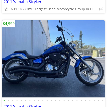
2011 Yamaha Stryker
7/11
4,222mi
Largest Used Motorcycle Group in Florida
$4,999
•
•
•
•
•
•
•
•
•
•
•
•
•
•
•
•
•
•
•
•
•
•
•
•
2011 Yamaha Stryker