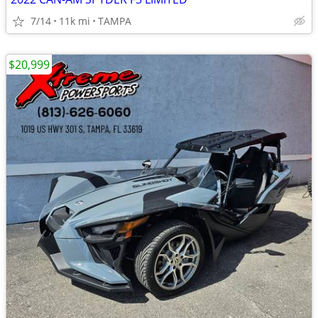
7/14
11k mi
TAMPA
$20,999