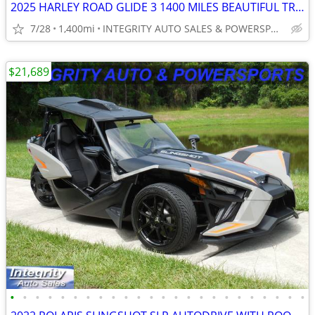
2025 HARLEY ROAD GLIDE 3 1400 MILES BEAUTIFUL TRIKE NO BS FEES!!!!!!!!
7/28
1,400mi
INTEGRITY AUTO SALES & POWERSPORTS
$21,689
•
•
•
•
•
•
•
•
•
•
•
•
•
•
•
•
•
•
•
•
•
•
•
•