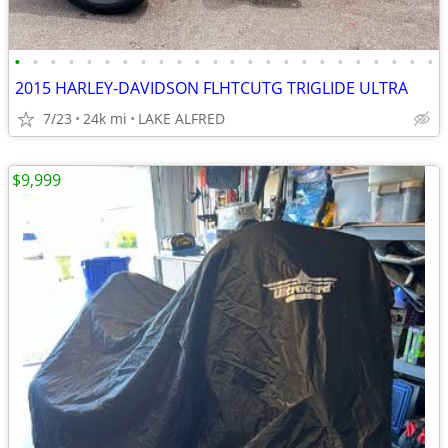
•
•
•
•
•
•
•
•
•
•
•
•
•
•
•
•
•
•
•
•
•
•
•
•
2015 HARLEY-DAVIDSON FLHTCUTG TRIGLIDE ULTRA
7/23
24k mi
LAKE ALFRED
$9,999