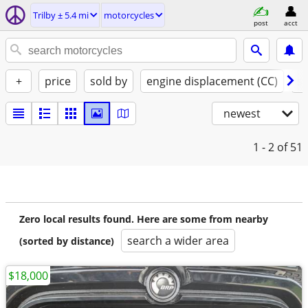
Trilby ± 5.4 mi
motorcycles
post
acct
+
price
sold by
engine displacement (CC)
st
newest
1 - 2
of 51
Zero local results found. Here are some from nearby
search a wider area
(sorted by distance)
$18,000