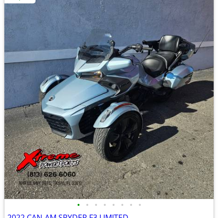
•
•
•
•
•
•
•
•
2022 CAN-AM SPYDER F3 LIMITED