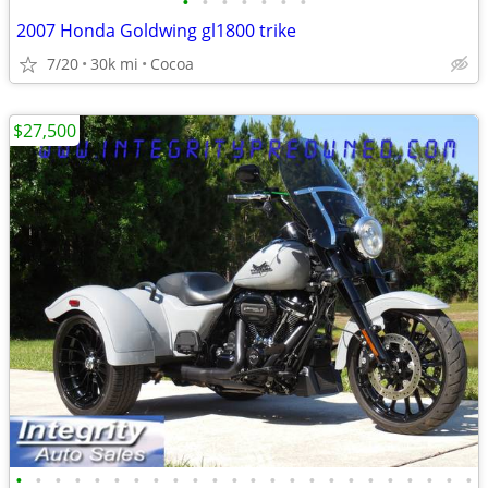
•
•
•
•
•
•
•
2007 Honda Goldwing gl1800 trike
7/20
30k mi
Cocoa
$27,500
•
•
•
•
•
•
•
•
•
•
•
•
•
•
•
•
•
•
•
•
•
•
•
•