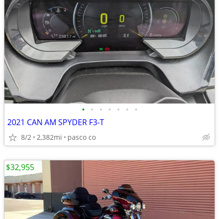
•
•
•
•
•
•
•
2021 CAN AM SPYDER F3-T
8/2
2,382mi
pasco co
$32,955