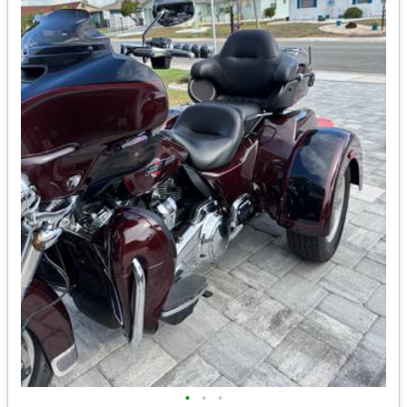
•
•
•