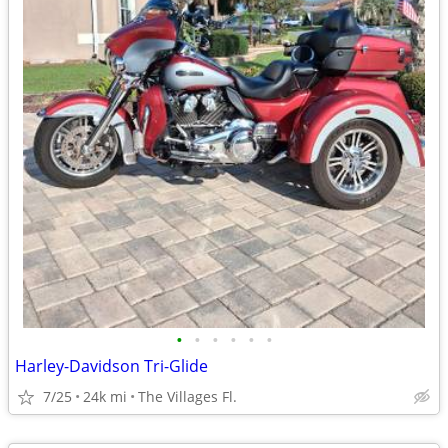
•
•
•
•
•
•
Harley-Davidson Tri-Glide
7/25
24k mi
The Villages Fl.