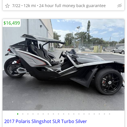
7/22
12k mi
24 hour full money back guarantee
$16,499
•
•
•
•
•
•
•
•
•
•
•
•
•
•
•
•
•
•
•
2017 Polaris Slingshot SLR Turbo Silver