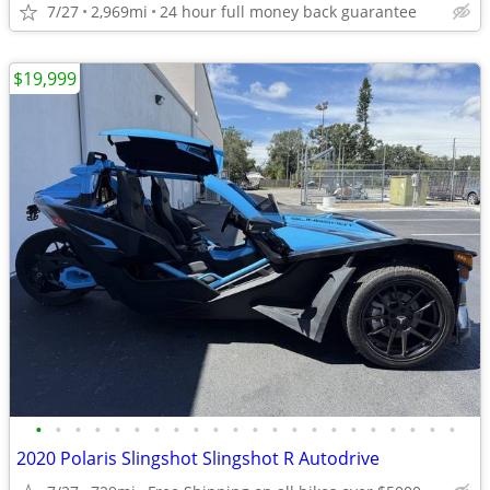
7/27
2,969mi
24 hour full money back guarantee
$19,999
•
•
•
•
•
•
•
•
•
•
•
•
•
•
•
•
•
•
•
•
•
•
2020 Polaris Slingshot Slingshot R Autodrive