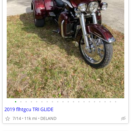
•
•
•
•
•
•
•
•
•
•
•
•
•
•
•
•
•
•
•
•
2019 flhtgcu TRI GLIDE
7/14
11k mi
DELAND