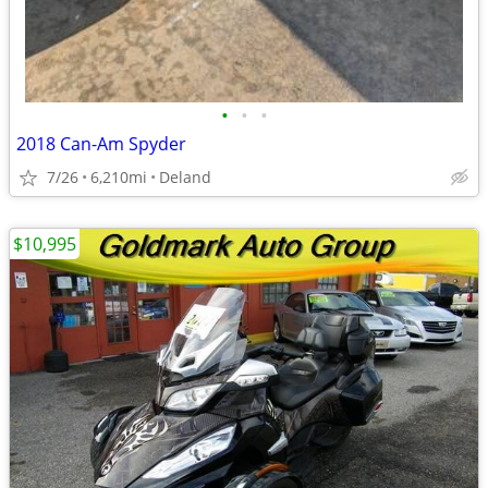
•
•
•
2018 Can-Am Spyder
7/26
6,210mi
Deland
$10,995