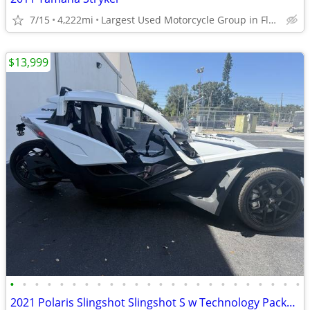
7/15
4,222mi
Largest Used Motorcycle Group in Florida
$13,999
•
•
•
•
•
•
•
•
•
•
•
•
•
•
•
•
•
•
•
•
•
•
•
•
2021 Polaris Slingshot Slingshot S w Technology Package I