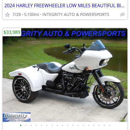
2024 HARLEY FREEWHEELER LOW MILES BEAUTIFUL BIKE NO BS FEES HERE!!!!!!
7/28
5,100mi
INTEGRITY AUTO & POWERSPORTS
$33,989
•
•
•
•
•
•
•
•
•
•
•
•
•
•
•
•
•
•