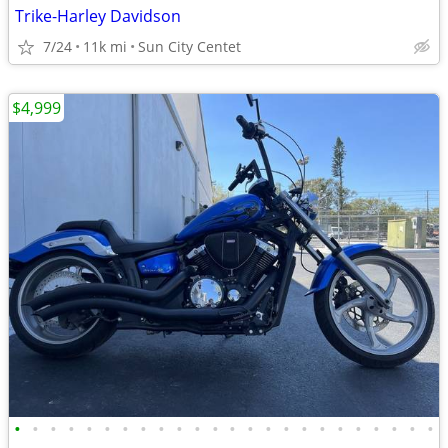
Trike-Harley Davidson
7/24
11k mi
Sun City Centet
$4,999
•
•
•
•
•
•
•
•
•
•
•
•
•
•
•
•
•
•
•
•
•
•
•
•