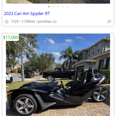
•
•
•
•
•
2023 Can Am Spyder RT
7/29
1,700mi
pinellas co
$17,000