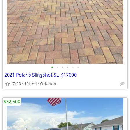
•
•
•
•
•
•
2021 Polaris Slingshot SL. $17000
7/23
19k mi
Orlando
$32,500