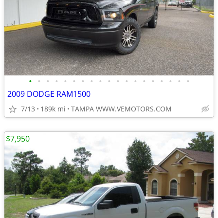
•
•
•
•
•
•
•
•
•
•
•
•
•
•
•
•
•
•
•
2009 DODGE RAM1500
7/13
189k mi
TAMPA WWW.VEMOTORS.COM
$7,950