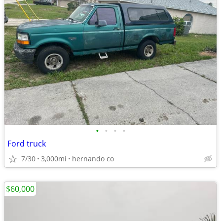
•
•
•
•
Ford truck
7/30
3,000mi
hernando co
$60,000