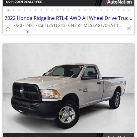
•
•
•
•
•
•
•
•
•
•
•
•
•
•
•
•
•
•
•
•
•
•
•
2022 Honda Ridgeline RTL-E AWD All Wheel Drive Truck AUTONATION
7/20
24k
Call (251) 243-7342 or MESSAGE/CHAT to confirm availability
mi