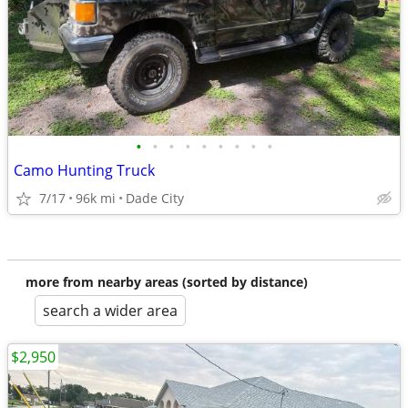
•
•
•
•
•
•
•
•
•
Camo Hunting Truck
7/17
96k mi
Dade City
more from nearby areas (sorted by distance)
search a wider area
$2,950