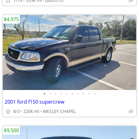
7/10
333k mi
pasco co
$4,975
•
•
•
•
•
•
•
•
•
•
2001 ford f150 supercrew
8/3
220k mi
WESLEY CHAPEL
$9,500