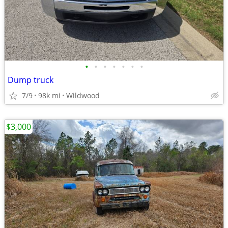
•
•
•
•
•
•
•
Dump truck
7/9
98k mi
Wildwood
$3,000