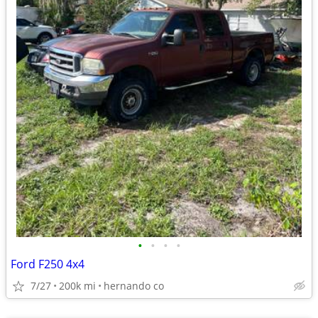
•
•
•
•
Ford F250 4x4
7/27
200k mi
hernando co