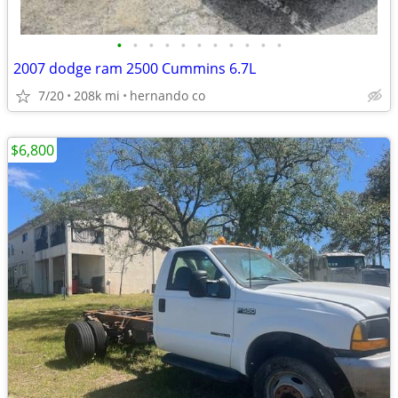
•
•
•
•
•
•
•
•
•
•
•
2007 dodge ram 2500 Cummins 6.7L
7/20
208k mi
hernando co
$6,800