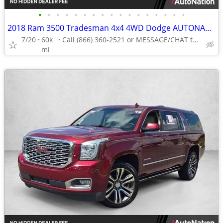
•
•
•
•
•
•
•
•
•
•
•
•
•
•
•
•
•
2018 Ram 3500 Tradesman 4x4 4WD Dodge AUTONATION
7/20
60k
Call (866) 360-2521 or MESSAGE/CHAT to confirm availability
mi