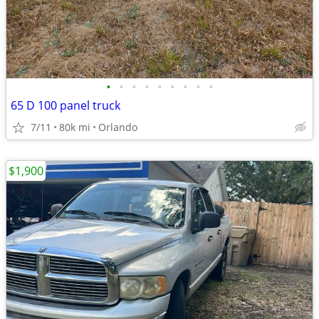
•
•
•
•
•
•
•
•
•
65 D 100 panel truck
7/11
80k mi
Orlando
$1,900