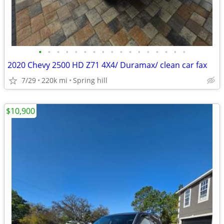
•
•
•
•
•
•
•
•
•
•
•
•
•
•
•
•
•
2020 Chevy 2500 HD Z71 4X4/ Duramax/ clean car fax
7/29
220k mi
Spring hill
$10,900