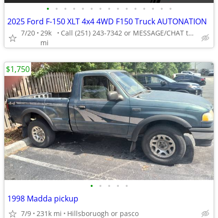
•
•
•
•
•
•
•
•
•
•
•
•
•
•
•
2025 Ford F-150 XLT 4x4 4WD F150 Truck AUTONATION
7/20
29k
Call (251) 243-7342 or MESSAGE/CHAT to confirm availability
mi
$1,750
•
•
•
•
•
1998 Madda pickup
7/9
231k mi
Hillsboruogh or pasco