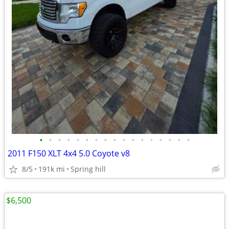
•
•
•
•
•
•
•
•
•
•
•
•
•
•
•
•
•
2011 F150 XLT 4x4 5.0 Coyote v8
8/5
191k mi
Spring hill
$6,500