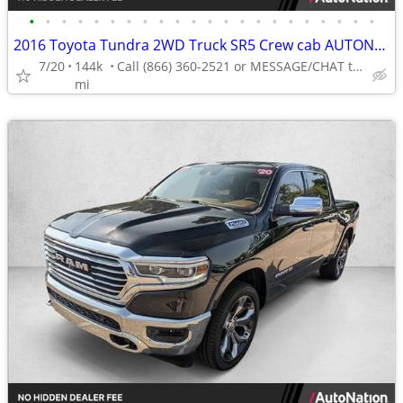
•
•
•
•
•
•
•
•
•
•
•
•
•
•
•
•
•
•
•
•
•
•
2016 Toyota Tundra 2WD Truck SR5 Crew cab AUTONATION
7/20
144k
Call (866) 360-2521 or MESSAGE/CHAT to confirm availability
mi