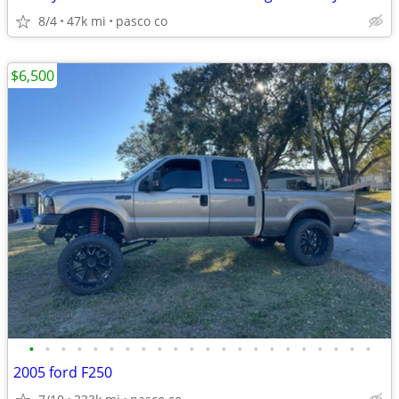
8/4
47k mi
pasco co
$6,500
•
•
•
•
•
•
•
•
•
•
•
•
•
•
•
•
•
•
•
•
•
•
2005 ford F250