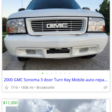
•
•
•
•
•
•
•
2000 GMC Sonoma 3 door Turn Key Mobile auto-repair shop
7/16
180k mi
Brooksville
$11,000