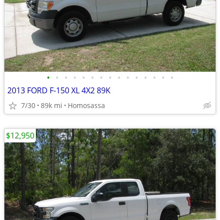
•
•
•
•
•
•
•
•
•
•
•
•
•
•
•
2013 FORD F-150 XL 4X2 89K
7/30
89k mi
Homosassa
$12,950