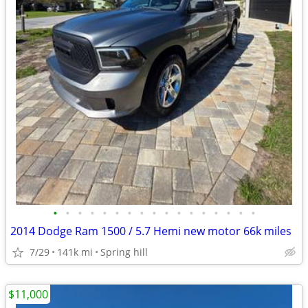
•
•
•
•
•
•
•
•
•
•
•
•
•
•
•
•
•
2014 Dodge Ram 1500 / 5.7 Hemi new motor 66k miles
7/29
141k mi
Spring hill
$11,000