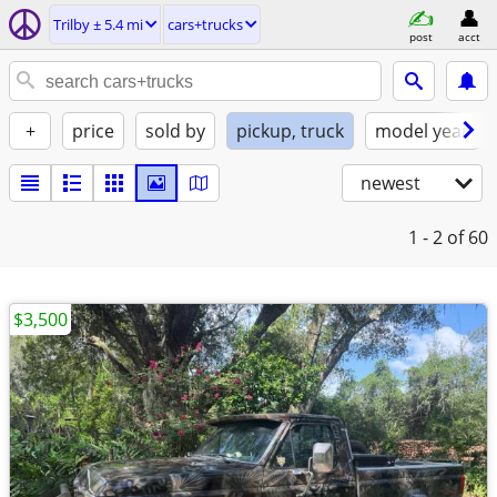
Trilby ± 5.4 mi
cars+trucks
post
acct
+
price
sold by
pickup, truck
model year
newest
1 - 2
of 60
$3,500