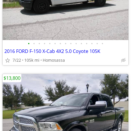
•
•
•
•
•
•
•
•
•
•
•
•
•
•
•
2016 FORD F-150 X-Cab 4X2 5.0 Coyote 105K
7/22
105k mi
Homosassa
$13,800