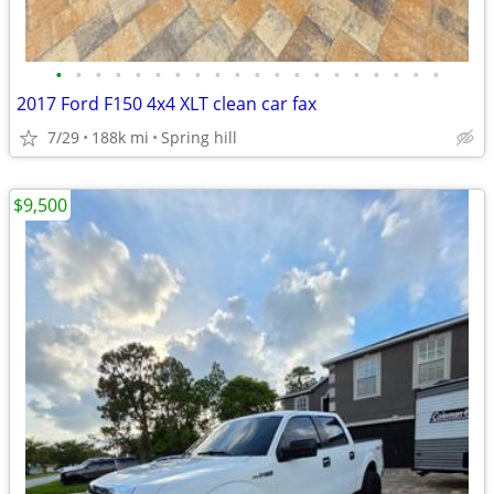
•
•
•
•
•
•
•
•
•
•
•
•
•
•
•
•
•
•
•
•
2017 Ford F150 4x4 XLT clean car fax
7/29
188k mi
Spring hill
$9,500