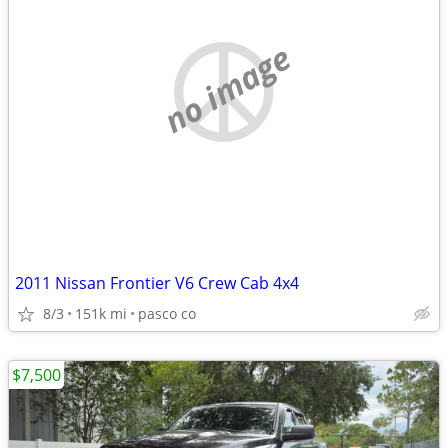
no image
2011 Nissan Frontier V6 Crew Cab 4x4
8/3
151k mi
pasco co
$7,500