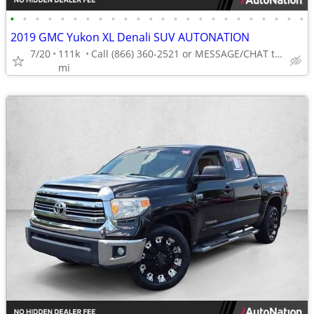
•
•
•
•
•
•
•
•
•
•
•
•
•
•
•
•
•
•
•
•
•
•
•
•
2019 GMC Yukon XL Denali SUV AUTONATION
7/20
111k
Call (866) 360-2521 or MESSAGE/CHAT to confirm availability
mi