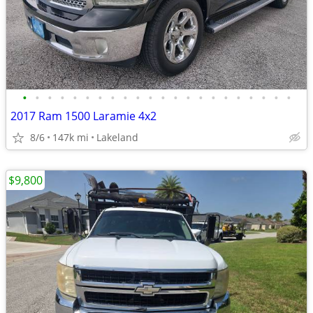
•
•
•
•
•
•
•
•
•
•
•
•
•
•
•
•
•
•
•
•
•
•
2017 Ram 1500 Laramie 4x2
8/6
147k mi
Lakeland
$9,800