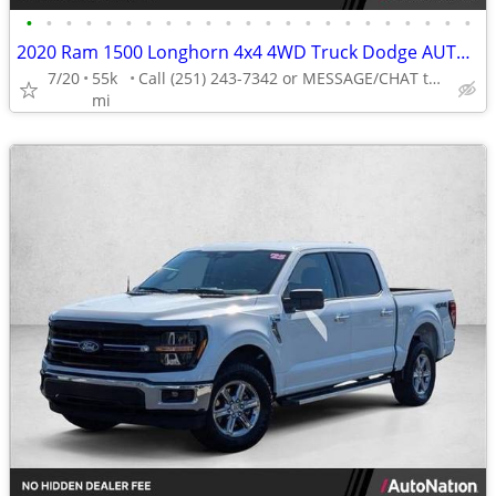
•
•
•
•
•
•
•
•
•
•
•
•
•
•
•
•
•
•
•
•
•
•
•
2020 Ram 1500 Longhorn 4x4 4WD Truck Dodge AUTONATION
7/20
55k
Call (251) 243-7342 or MESSAGE/CHAT to confirm availability
mi