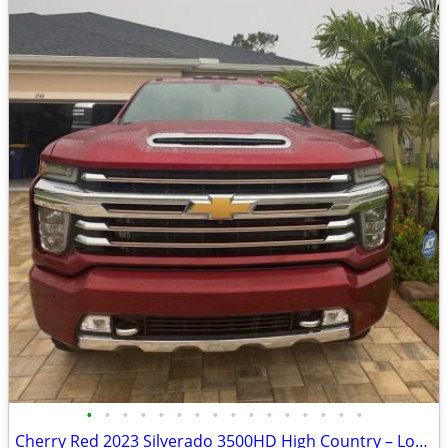
•
•
•
•
•
•
•
•
•
•
•
•
•
•
•
•
Cherry Red 2023 Silverado 3500HD High Country – Loaded & Ready to