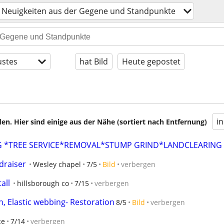
Neuigkeiten aus der Gegene und Standpunkte
stes
hat Bild
Heute gepostet
i
en. Hier sind einige aus der Nähe (sortiert nach Entfernung)
 *TREE SERVICE*REMOVAL*STUMP GRIND*LANDCLEARING
draiser
Wesley chapel
7/5
Bild
verbergen
all
hillsborough co
7/15
verbergen
h, Elastic webbing- Restoration
8/5
Bild
verbergen
ce
7/14
verbergen