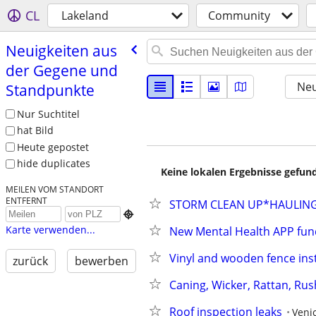
CL
Lakeland
Community
Neuigkeiten aus
der Gegene und
Neu
Standpunkte
Nur Suchtitel
hat Bild
Heute gepostet
hide duplicates
Keine lokalen Ergebnisse gefund
MEILEN VOM STANDORT
ENTFERNT
STORM CLEAN UP*HAULING

Karte verwenden...
New Mental Health APP fun
Vinyl and wooden fence inst
zurück
bewerben
Caning, Wicker, Rattan, Rus
Roof inspection leaks
Veni