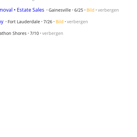
moval • Estate Sales
Gainesville
6/25
Bild
verbergen
ny
Fort Lauderdale
7/26
Bild
verbergen
athon Shores
7/10
verbergen