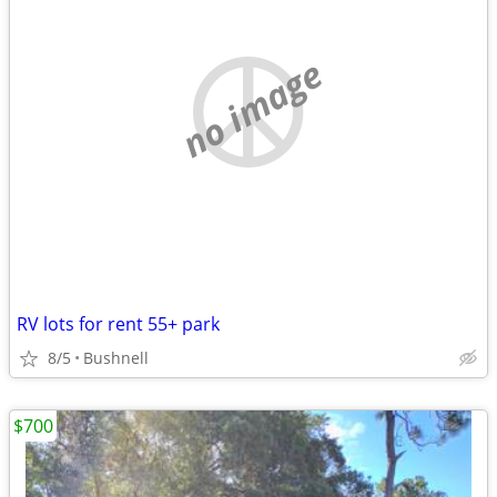
no image
RV lots for rent 55+ park
8/5
Bushnell
$700