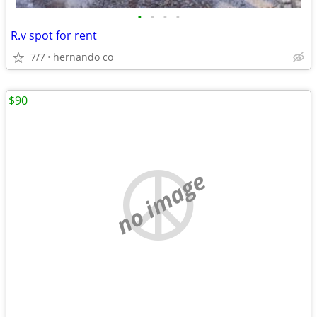
•
•
•
•
R.v spot for rent
7/7
hernando co
$90
no image