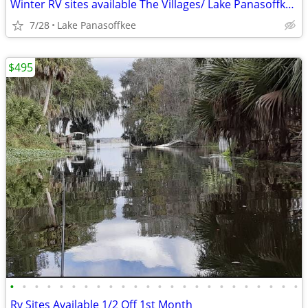
Winter RV sites available The Villages/ Lake Panasoffkee FL
7/28
Lake Panasoffkee
$495
•
•
•
•
•
•
•
•
•
•
•
•
•
•
•
•
•
•
•
•
•
•
•
•
Rv Sites Available 1/2 Off 1st Month