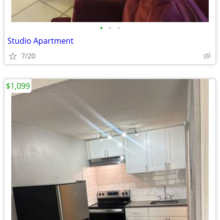
•
•
•
Studio Apartment
7/20
$1,099