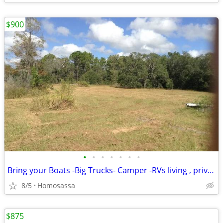
$900
•
•
•
•
•
•
•
Bring your Boats -Big Trucks- Camper -RVs living , private entrance
8/5
Homosassa
$875