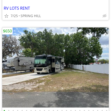
RV LOTS RENT
7/25
SPRING HILL
$650
•
•
•
•
•
•
•
•
•
•
•
•
•
•
•
•
•
•
•
•
•
•
•
•