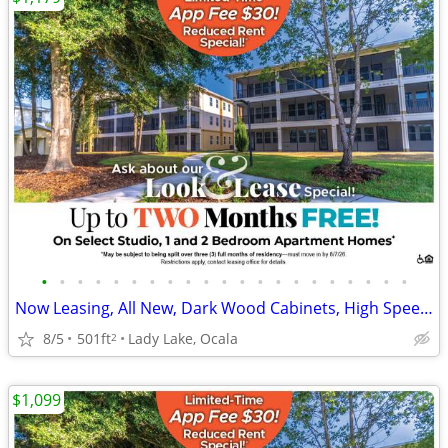
•
•
•
•
•
•
•
•
•
•
•
•
•
•
•
•
•
•
•
•
•
Now Leasing, All New, Dark Wood Cabinets, High Speed Internet
8/5
501ft
Lady Lake, Ocala
2
$1,099