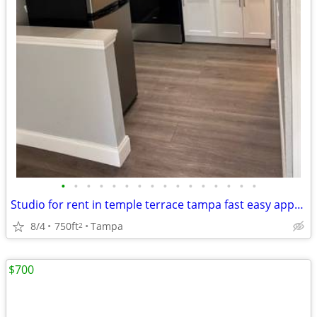
•
•
•
•
•
•
•
•
•
•
•
•
•
•
•
•
Studio for rent in temple terrace tampa fast easy approval read full description
8/4
750ft
Tampa
2
$700