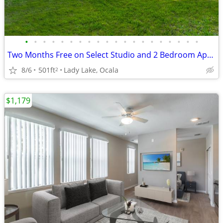
•
•
•
•
•
•
•
•
•
•
•
•
•
•
•
•
•
•
•
•
Two Months Free on Select Studio and 2 Bedroom Apartment Homes*
8/6
501ft
Lady Lake, Ocala
2
$1,179