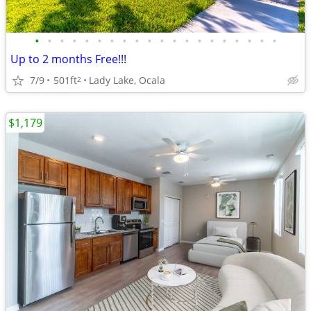
•
•
•
•
•
•
•
•
•
•
•
•
•
•
•
•
•
•
•
•
Up to 2 months Free!!!
7/9
501ft
Lady Lake, Ocala
2
$1,179