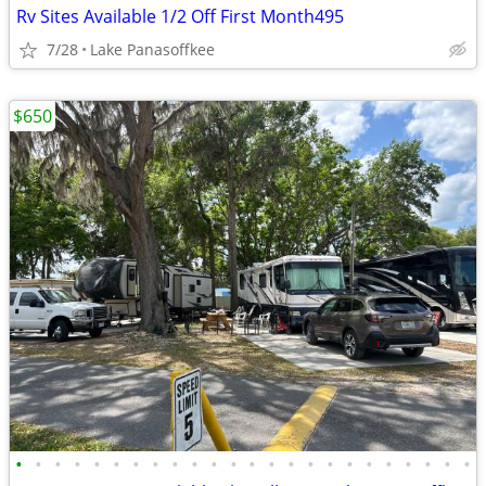
Rv Sites Available 1/2 Off First Month495
7/28
Lake Panasoffkee
$650
•
•
•
•
•
•
•
•
•
•
•
•
•
•
•
•
•
•
•
•
•
•
•
•