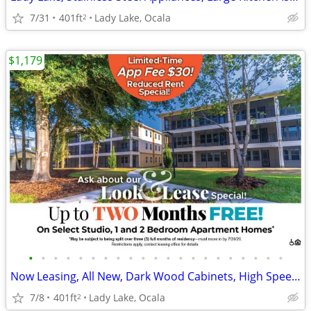
7/31
401ft
Lady Lake, Ocala
2
$1,179
•
•
•
•
•
•
•
•
•
•
•
•
•
•
•
•
•
•
•
•
•
Now Leasing, All New, Dark Wood Cabinets, High Speed Internet
7/8
401ft
Lady Lake, Ocala
2