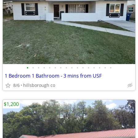
•
•
•
•
•
•
•
•
•
•
•
•
•
•
•
•
1 Bedroom 1 Bathroom - 3 mins from USF
8/6
hillsborough co
$1,200