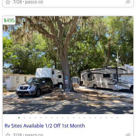
7/28
pasco co
$495
•
•
•
•
•
•
•
•
•
•
•
•
•
•
•
•
•
•
•
Rv Sites Available 1/2 Off 1st Month
7/28
pasco co