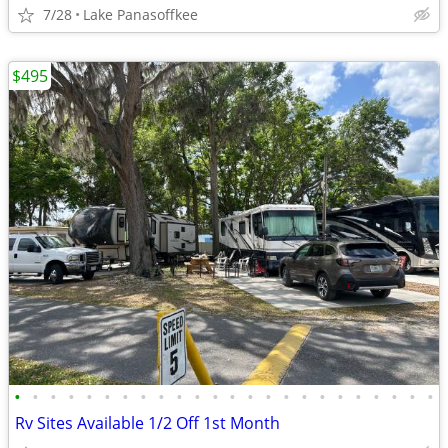
7/28
Lake Panasoffkee
$495
•
•
•
•
•
•
•
•
•
•
•
•
•
•
•
•
•
•
•
•
•
•
•
•
Rv Sites Available 1/2 Off 1st Month