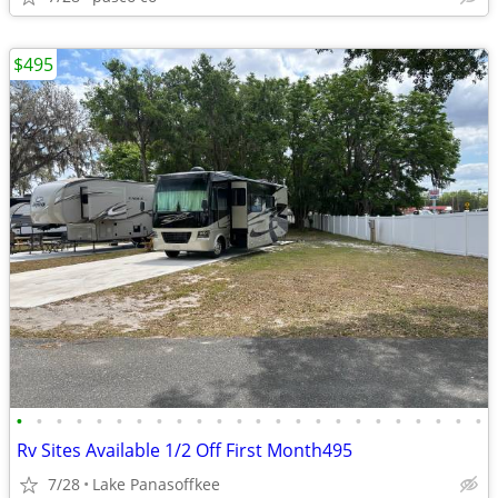
$495
•
•
•
•
•
•
•
•
•
•
•
•
•
•
•
•
•
•
•
•
•
•
•
•
Rv Sites Available 1/2 Off First Month495
7/28
Lake Panasoffkee