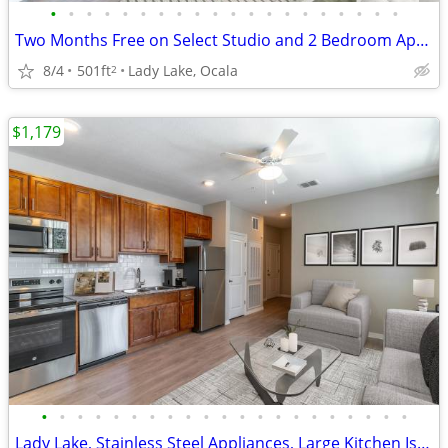
•
•
•
•
•
•
•
•
•
•
•
•
•
•
•
•
•
•
•
•
Two Months Free on Select Studio and 2 Bedroom Apartment Homes*
8/4
501ft
Lady Lake, Ocala
2
$1,179
•
•
•
•
•
•
•
•
•
•
•
•
•
•
•
•
•
•
•
•
•
Lady Lake, Stainless Steel Appliances, Large Kitchen Island