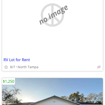
no image
RV Lot for Rent
8/7
North Tampa
$1,250