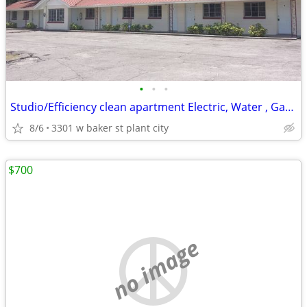
•
•
•
Studio/Efficiency clean apartment Electric, Water , Garbage included
8/6
3301 w baker st plant city
$700
no image