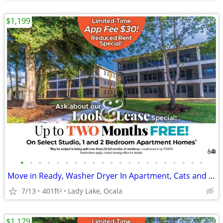
$1,199
•
•
•
•
•
•
•
•
•
•
•
•
•
•
•
•
•
•
•
•
•
Move in Ready, Washer Dryer In Apartment, Cats and Dogs OK
7/13
401ft
Lady Lake, Ocala
2
$1,179