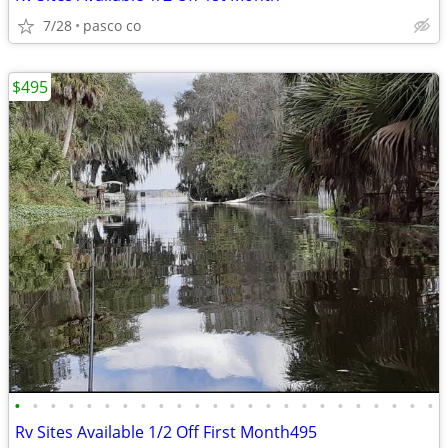
7/28
pasco co
$495
•
•
•
•
•
•
•
•
•
•
•
•
•
•
•
•
•
•
•
•
•
•
•
•
Rv Sites Available 1/2 Off First Month495