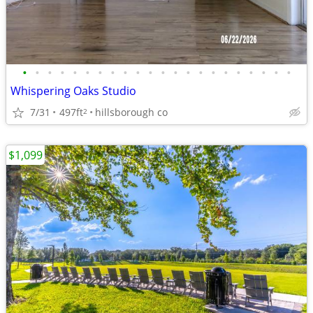
•
•
•
•
•
•
•
•
•
•
•
•
•
•
•
•
•
•
•
•
•
•
Whispering Oaks Studio
7/31
497ft
hillsborough co
2
$1,099