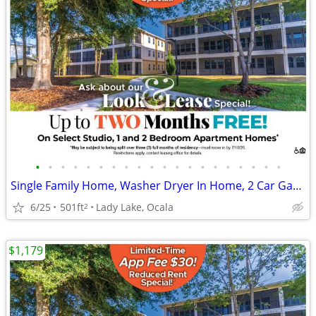
•
•
•
•
•
•
•
•
•
•
•
•
•
•
•
•
•
•
•
•
Single Family Home, Washer Dryer In Home, 2 Car Garage
6/25
501ft
Lady Lake, Ocala
2
$1,179