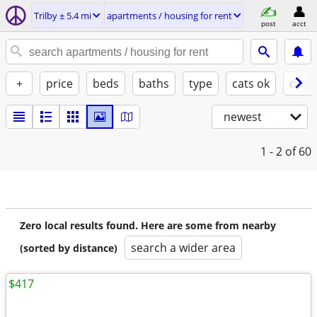
Trilby ± 5.4 mi
apartments / housing for rent
post
acct
+
price
beds
baths
type
cats ok
dogs
newest
1 - 2
of 60
Zero local results found. Here are some from nearby
search a wider area
(sorted by distance)
$417