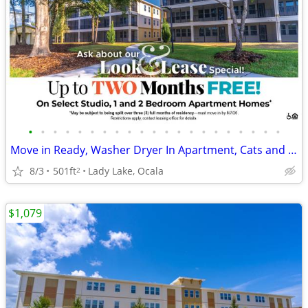
•
•
•
•
•
•
•
•
•
•
•
•
•
•
•
•
•
•
•
•
•
Move in Ready, Washer Dryer In Apartment, Cats and Dogs OK
8/3
501ft
Lady Lake, Ocala
2
$1,079