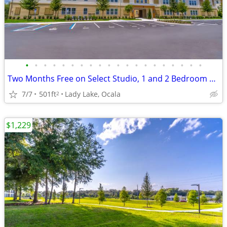
•
•
•
•
•
•
•
•
•
•
•
•
•
•
•
•
•
•
•
•
Two Months Free on Select Studio, 1 and 2 Bedroom Apartment Homes*
7/7
501ft
Lady Lake, Ocala
2
$1,229