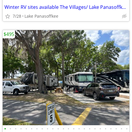
Winter RV sites available The Villages/ Lake Panasoffkee FL
7/28
Lake Panasoffkee
$495
•
•
•
•
•
•
•
•
•
•
•
•
•
•
•
•
•
•
•
•
•
•
•
•